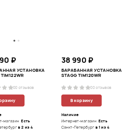
990 ₽
38 990 ₽
АННАЯ УСТАНОВКА
БАРАБАННАЯ УСТАНОВКА
 TIM122WR
STAGG TIM120WR
0
0 отзывов
0
0 отзывов
корзину
В корзину
е
Наличие
т-магазин
Есть
Интернет-магазин
Есть
етербург
в 2 из 4
Санкт-Петербург
в 1 из 4