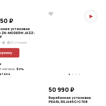
650 ₽
анная установка
 Z6-MODERN JAZZ-
F
0
0 отзывов
корзину
е
т-магазин
Есть
в 1 из 4
50 990 ₽
Барабанная установка
PEARL RSJ465C/C708