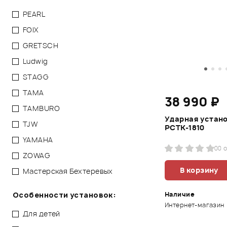
PEARL
FOIX
GRETSCH
Ludwig
STAGG
TAMA
38 990 ₽
TAMBURO
Ударная устан
TJW
PCTK-1810
YAMAHA
0
0 
ZOWAG
В корзину
Мастерская Бехтеревых
Особенности установок:
Наличие
Интернет-магазин
Для детей