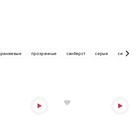
оранжевые
прозрачные
санберст
серые
синие