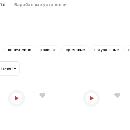
нты
Барабанные установки
коричневые
красные
кремовые
натуральные
стание)