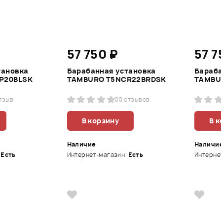
57 750 ₽
57 7
тановка
Барабанная установка
Бараб
P20BLSK
TAMBURO T5NCR22BRDSK
TAMBU
отзыв
0
0 отзывов
В корзину
В 
Наличие
Наличи
Есть
Интернет-магазин
Есть
Интерне