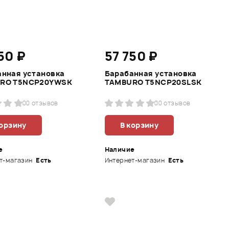
50 ₽
57 750 ₽
анная установка
Барабанная установка
RO T5NCP20YWSK
TAMBURO T5NCP20SLSK
0
0 отзывов
0
0 отзывов
корзину
В корзину
е
Наличие
т-магазин
Есть
Интернет-магазин
Есть