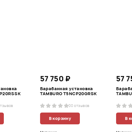
57 750 ₽
57 7
тановка
Барабанная установка
Бараб
P20RSSK
TAMBURO T5NCP20GRSK
TAMBU
отзывов
0
0 отзывов
В корзину
В 