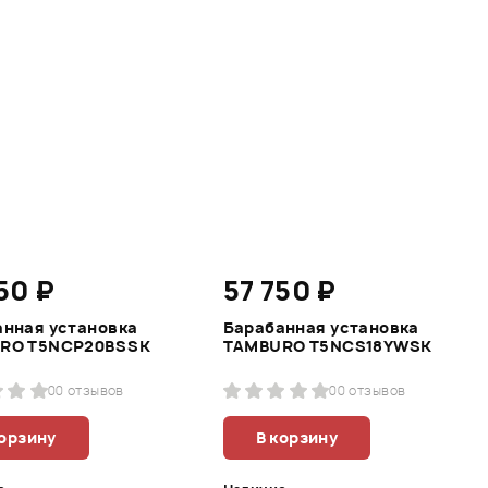
50 ₽
57 750 ₽
анная установка
Барабанная установка
RO T5NCP20BSSK
TAMBURO T5NCS18YWSK
0
0 отзывов
0
0 отзывов
корзину
В корзину