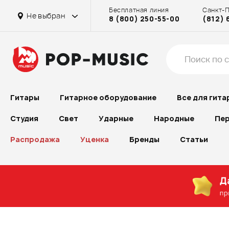
Бесплатная линия
Санкт-
Главный склад
Главный склад
Главный склад
Главный склад
Главный склад
на Достоевской
Не выбран
8 (800) 250-55-00
(812) 
на Проспекте Большевиков
на Проспекте Большевиков
Гитары
Гитарное оборудование
Все для гита
Студия
Свет
Ударные
Народные
Пер
Распродажа
Уценка
Бренды
Статьи