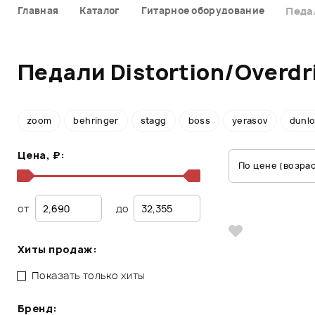
Главная
Каталог
Гитарное оборудование
Педал
Педали Distortion/Overdr
zoom
behringer
stagg
boss
yerasov
dunl
Цена, ₽:
По цене (возра
от
до
Хиты продаж:
Показать только хиты
Бренд: