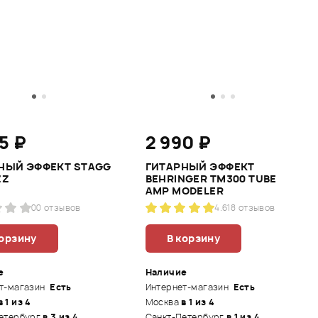
5 ₽
2 990 ₽
НЫЙ ЭФФЕКТ STAGG
ГИТАРНЫЙ ЭФФЕКТ
ZZ
BEHRINGER TM300 TUBE
AMP MODELER
0
0 отзывов
4.6
18 отзывов
корзину
В корзину
е
Наличие
т-магазин
Есть
Интернет-магазин
Есть
в 1 из 4
Москва
в 1 из 4
етербург
в 3 из 4
Санкт-Петербург
в 1 из 4