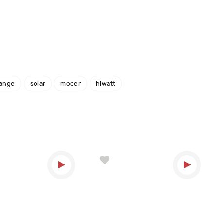
ange
solar
mooer
hiwatt