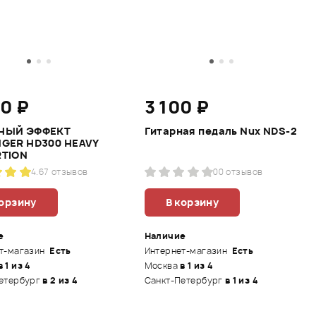
90 ₽
3 100 ₽
НЫЙ ЭФФЕКТ
Гитарная педаль Nux NDS-2
NGER HD300 HEAVY
RTION
4.6
7 отзывов
0
0 отзывов
корзину
В корзину
е
Наличие
т-магазин
Есть
Интернет-магазин
Есть
в 1 из 4
Москва
в 1 из 4
етербург
в 2 из 4
Санкт-Петербург
в 1 из 4