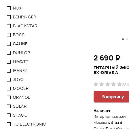
NUX
BEHRINGER
BLACKSTAR
BOSS
CALINE
DUNLOP
2 690 ₽
HIWATT
ГИТАРНЫЙ ЭФФ
IBANEZ
BX-DRIVE A
JOYO
0
0 
MOOER
В корзину
ORANGE
SOLAR
Наличие
STAGG
Интернет-магазин
Москва
в 4 из 4
TC ELECTRONIC
Санкт-Петербург
в