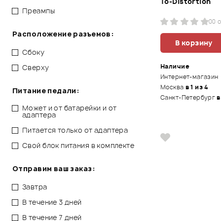
To-Distortion
Преампы
0
0 
Расположение разъемов:
В корзину
Сбоку
Наличие
Сверху
Интернет-магазин
Москва
в 1 из 4
Питание педали:
Санкт-Петербург
в
Может и от батарейки и от
адаптера
Питается только от адаптера
Свой блок питания в комплекте
Отправим ваш заказ:
Завтра
В течение 3 дней
В течение 7 дней