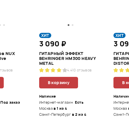
ХИТ
ХИТ
3 090 ₽
3 0
ов NUX
ГИТАРНЫЙ ЭФФЕКТ
ГИТАР
ive
BEHRINGER HM300 HEAVY
BEHRI
METAL
DISTO
отзывов
4.4
10 отзывов
В корзину
В 
Наличие
Наличи
Под заказ
Интернет-магазин
Есть
Интерне
Москва
в 1 из 4
Москва
Санкт-Петербург
в 2 из 4
Санкт-П