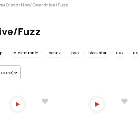
и Distortion/Overdrive/Fuzz
ive/Fuzz
op
tc-electronic
ibanez
joyo
blackstar
nux
or
стание)