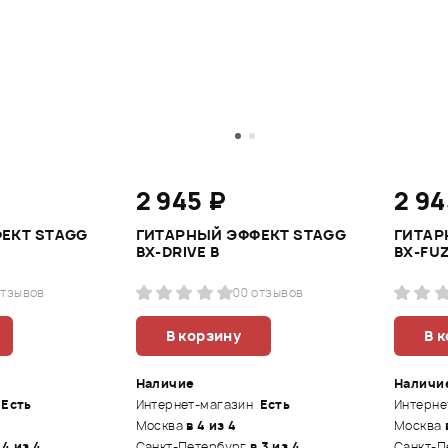
2 945 ₽
2 94
ЕКТ STAGG
ГИТАРНЫЙ ЭФФЕКТ STAGG
ГИТАР
BX-DRIVE B
BX-FU
отзывов
0
0 отзывов
В корзину
В 
Наличие
Наличи
Есть
Интернет-магазин
Есть
Интерне
Москва
в 4 из 4
Москва
 4 из 4
Санкт-Петербург
в 3 из 4
Санкт-П