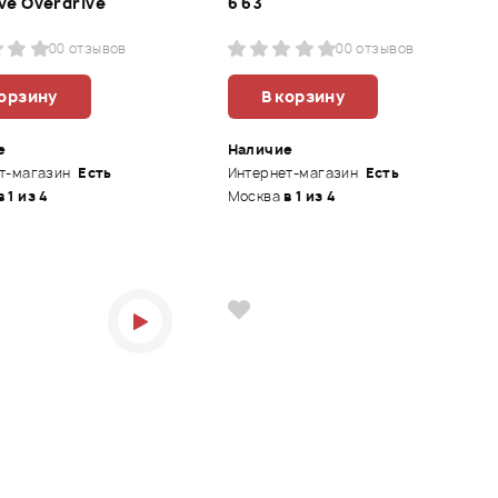
ive Overdrive
6 63'
0
0 отзывов
0
0 отзывов
корзину
В корзину
е
Наличие
т-магазин
Есть
Интернет-магазин
Есть
в 1 из 4
Москва
в 1 из 4