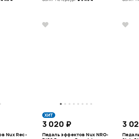
ХИТ
3 020 ₽
3 0
в Nux Rec-
Педаль эффектов Nux NRO-
Педаль