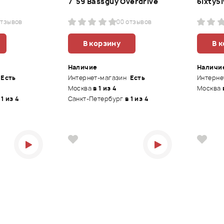
7 '59 Bassguy Overdrive
6ixty5
отзывов
0
0 отзывов
В корзину
В 
Наличие
Наличи
Есть
Интернет-магазин
Есть
Интерне
Москва
в 1 из 4
Москва
 1 из 4
Санкт-Петербург
в 1 из 4