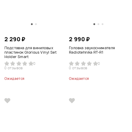
2 290 ₽
2 990 ₽
Подставка для виниловых
Головка звукоснимателя
пластинок Glorious Vinyl Set
Radiotehnika RT-R1
Holder Smart
0
0
0 отзывов
0 отзывов
Ожидается
Ожидается