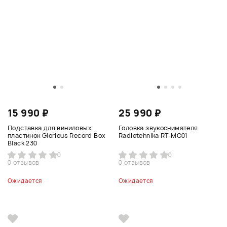
15 990 ₽
25 990 ₽
Подставка для виниловых
Головка звукоснимателя
пластинок Glorious Record Box
Radiotehnika RT-MC01
Black 230
0
0
0 отзывов
0 отзывов
Ожидается
Ожидается