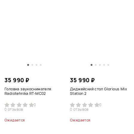
35 990 ₽
35 990 ₽
Головка звукоснимателя
Диджейский стол Glorious Mix
Radiotehnika RT-MC02
Station 2
0
0
0 отзывов
0 отзывов
Ожидается
Ожидается