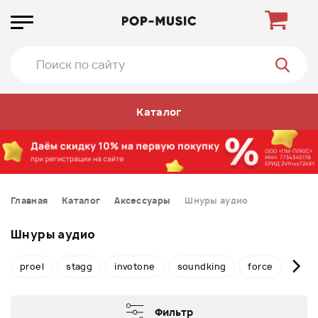
Каталог
Главная
Каталог
Аксессуары
Шнуры аудио
Шнуры аудио
proel
stagg
invotone
soundking
force
plan
Фильтр