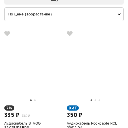
По цене (возрастание)
7%
ХИТ
335 ₽
350 ₽
360 ₽
Аудиокабель STAGG
Аудиокабель Rockcable RCL
SAC3MPSBPS
20912 D4