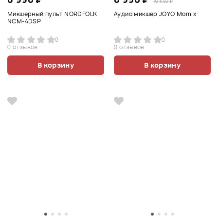
10 340 ₽
Микшерный пульт NORDFOLK
Аудио микшер JOYO Momix
NCM-4DSP
0
0
0 отзывов
0 отзывов
В корзину
В корзину