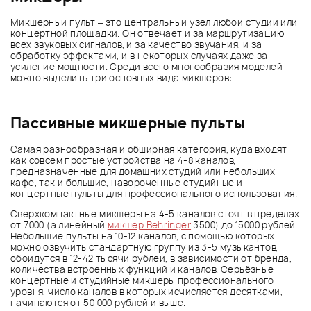
Микшерный пульт – это центральный узел любой студии или
концертной площадки. Он отвечает и за маршрутизацию
всех звуковых сигналов, и за качество звучания, и за
обработку эффектами, и в некоторых случаях даже за
усиление мощности. Среди всего многообразия моделей
можно выделить три основных вида микшеров:
Пассивные микшерные пульты
Самая разнообразная и обширная категория, куда входят
как совсем простые устройства на 4-8 каналов,
предназначенные для домашних студий или небольших
кафе, так и большие, навороченные студийные и
концертные пульты для профессионального использования.
Сверхкомпактные микшеры на 4-5 каналов стоят в пределах
от 7000 (а линейный
микшер Behringer
3500) до 15000 рублей.
Небольшие пульты на 10-12 каналов, с помощью которых
можно озвучить стандартную группу из 3-5 музыкантов,
обойдутся в 12-42 тысячи рублей, в зависимости от бренда,
количества встроенных функций и каналов. Серьёзные
концертные и студийные микшеры профессионального
уровня, число каналов в которых исчисляется десятками,
начинаются от 50 000 рублей и выше.