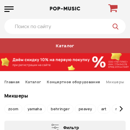
Каталог
Главная
Каталог
Концертное оборудование
Микшеры
Микшеры
zoom
yamaha
behringer
peavey
art
rode
Фильтр