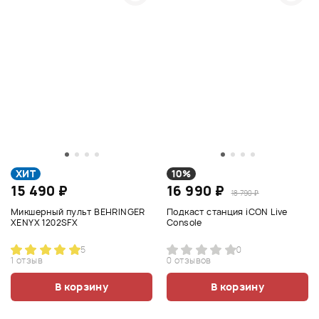
ХИТ
10%
15 490 ₽
16 990 ₽
18 790 ₽
Микшерный пульт BEHRINGER
Подкаст станция iCON Live
XENYX 1202SFX
Console
5
0
1 отзыв
0 отзывов
В корзину
В корзину