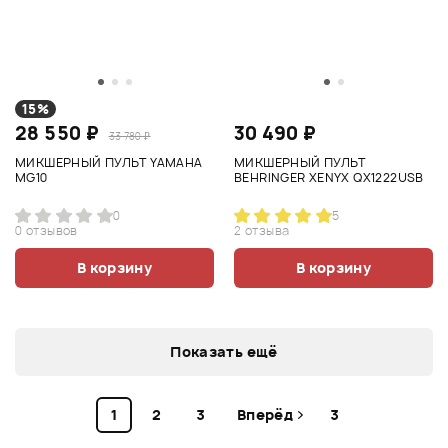
15%
28 550 ₽
30 490 ₽
33 780 ₽
МИКШЕРНЫЙ ПУЛЬТ YAMAHA
МИКШЕРНЫЙ ПУЛЬТ
MG10
BEHRINGER XENYX QX1222USB
0
5
0 отзывов
2 отзыва
В корзину
В корзину
Показать ещё
1
2
3
Вперёд
3