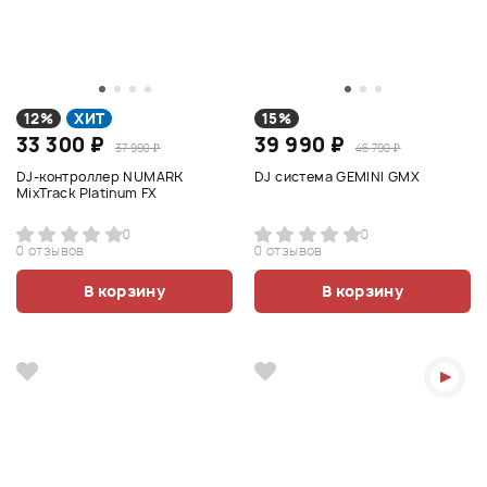
12%
ХИТ
15%
33 300 ₽
39 990 ₽
37 990 ₽
46 790 ₽
DJ-контроллер NUMARK
DJ система GEMINI GMX
MixTrack Platinum FX
0
0
0 отзывов
0 отзывов
В корзину
В корзину