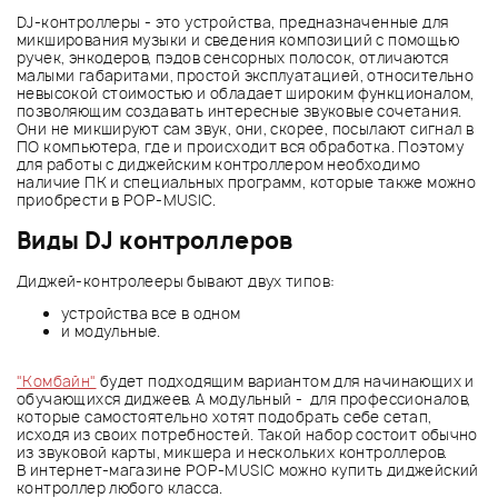
DJ-контроллеры - это устройства, предназначенные для
микширования музыки и сведения композиций с помощью
ручек, энкодеров, пэдов сенсорных полосок, отличаются
малыми габаритами, простой эксплуатацией, относительно
невысокой стоимостью и обладает широким функционалом,
позволяющим создавать интересные звуковые сочетания.
Они не микшируют сам звук, они, скорее, посылают сигнал в
ПО компьютера, где и происходит вся обработка. Поэтому
для работы с диджейским контроллером необходимо
наличие ПК и специальных программ, которые также можно
приобрести в POP-MUSIC.
Виды DJ контроллеров
Диджей-контролееры бывают двух типов:
устройства все в одном
и модульные.
"Комбайн"
будет подходящим вариантом для начинающих и
обучающихся диджеев. А модульный - для профессионалов,
которые самостоятельно хотят подобрать себе сетап,
исходя из своих потребностей. Такой набор состоит обычно
из звуковой карты, микшера и нескольких контроллеров.
В интернет-магазине POP-MUSIC можно купить диджейский
контроллер любого класса.