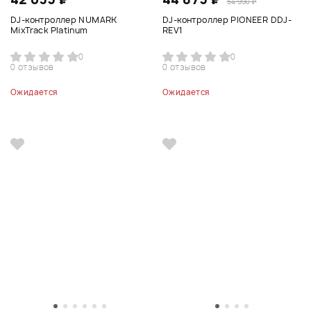
54 990 ₽
DJ-контроллер NUMARK
DJ-контроллер PIONEER DDJ-
MixTrack Platinum
REV1
0
0
0 отзывов
0 отзывов
Ожидается
Ожидается