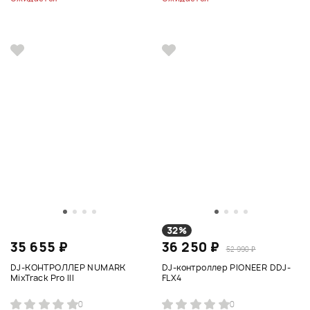
32%
35 655 ₽
36 250 ₽
52 990 ₽
DJ-КОНТРОЛЛЕР NUMARK
DJ-контроллер PIONEER DDJ-
MixTrack Pro III
FLX4
0
0