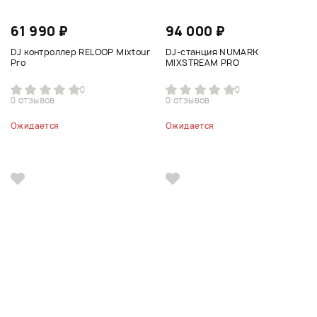
61 990 ₽
94 000 ₽
DJ контроллер RELOOP Mixtour
DJ-станция NUMARK
Pro
MIXSTREAM PRO
0
0
0 отзывов
0 отзывов
Ожидается
Ожидается