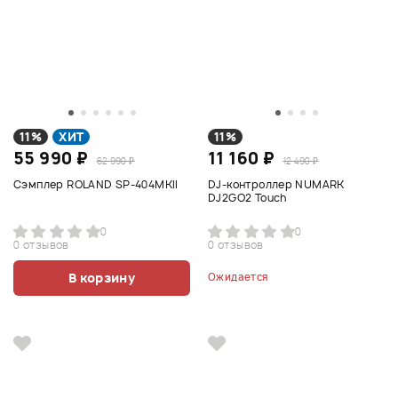
11%
ХИТ
11%
55 990 ₽
11 160 ₽
62 990 ₽
12 490 ₽
Сэмплер ROLAND SP-404MKII
DJ-контроллер NUMARK
DJ2GO2 Touch
0
0
0 отзывов
0 отзывов
В корзину
Ожидается