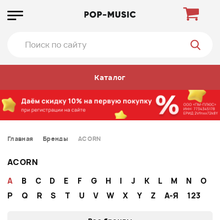
Каталог
Главная
Бренды
ACORN
ACORN
A
B
C
D
E
F
G
H
I
J
K
L
M
N
O
P
Q
R
S
T
U
V
W
X
Y
Z
А-Я
123