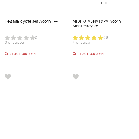
Педаль сустейна Acorn FP-1
MIDI КЛАВИАТУРА Acorn
Masterkey 25
0
4.8
0 отзывов
4 отзыва
Снято с продажи
Снято с продажи