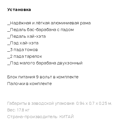
Установка
_Надёжная и лёгкая алюминиевая рама
_Педаль бас-барабана с пэдом
_Педаль хай-хэта
_Пэд хай-хэта
_3 пэда томов
_2 пэда тарелок
_Пэд малого барабана двухзонный
Блок питания 9 вольт в комплекте
Палочки в комплекте
Габариты в заводской упаковке: 0.94 x 0.7 x 0.25 м.
Вес: 17.8 кг
Страна-производитель: КИТАЙ