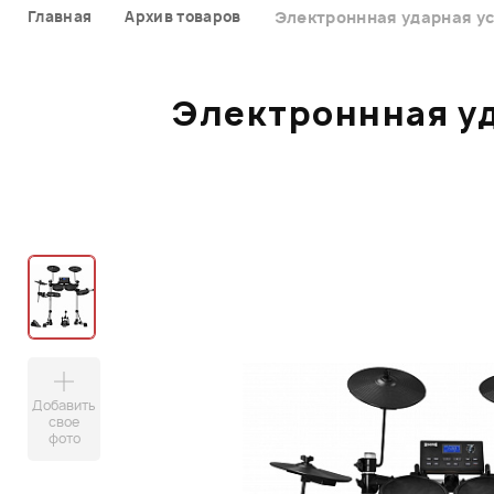
Главная
Архив товаров
Электроннная ударная ус
Электроннная уд
Добавить
свое
фото