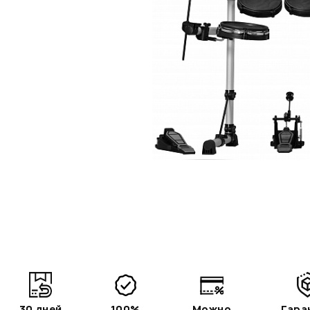
30 дней
100%
Можно
Гара