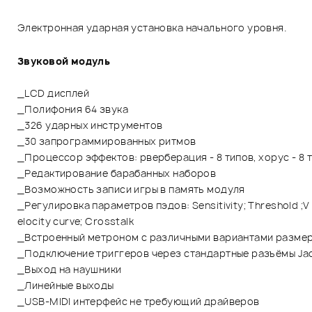
Электронная ударная установка начального уровня.
Звуковой модуль
_LCD дисплей
_Полифония 64 звука
_326 ударных инструментов
_30 запрограммированных ритмов
_Процессор эффектов: рверберация - 8 типов, хорус - 8 
_Редактирование барабанных наборов
_Возможность записи игры в память модуля
_Регулировка параметров пэдов: Sensitivity; Threshold ;V
elocity curve; Crosstalk
_Встроенный метроном с различными вариантами размеров: 
_Подключение триггеров через стандартные разъёмы Ja
_Выход на наушники
_Линейные выходы
_USB-MIDI интерфейс не требующий драйверов