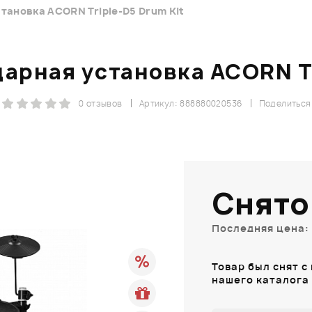
тановка ACORN Triple-D5 Drum Kit
арная установка ACORN Tr
0 отзывов
Артикул: 888880020536
Поделиться
Снято
Последняя цена: 
Товар был снят с
нашего каталога