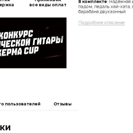
В комплекте
: Надёжная 
держка
все виды оплат
пэдом, педаль хай-хэта, 
барабана двухзонный
Подробное описание
то пользователей
Отзывы
ики