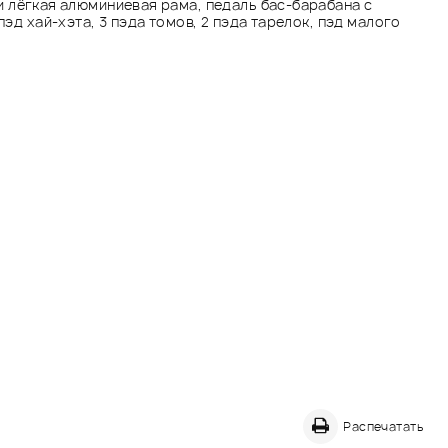
и лёгкая алюминиевая рама, педаль бас-барабана с
пэд хай-хэта, 3 пэда томов, 2 пэда тарелок, пэд малого
Распечатать