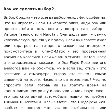
Как же сделать выбор?
Выбор бриджа - это всегда выбор между философиями.
Что вы играете? Если вы играете блюз, инди-рок или
просто любите петь песни у костра, ваш выбор -
Vintage Tremolo или Hardtail. Они дадут вам ту самую
классическую, душевную подачу. Если вы играете джаз
или хард-рок на гитаре с массивным корпусом,
присмотритесь к Tune-O-Matic - это проверенная
временем классика. Если же ваша стихия - метал, шред
и экстремальные пассажи, то без Floyd Rose или его
аналогов вам не обойтись. Ну а если ваш стиль - это
эстетика и атмосфера, Bigsby станет той самой
вишенкой на торте. Насколько вы терпеливы? Честно
спросите себя: готовы ли вы тратить время на
кропотливую настройку и обслуживание? Floyd Rose -
это как спортивный автомобиль: мощно, но требует
внимания. Hardtail и Tune-O-Matic - это внедорожники:
завёлся и поехал. Что важнее: стабильность или