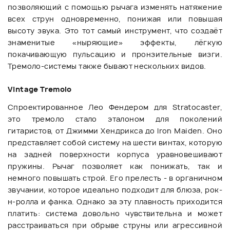
позволяющий с помощью рычага изменять натяжение
всех струн одновременно, понижая или повышая
высоту звука. Это тот самый инструмент, что создаёт
знаменитые «ныряющие» эффекты, лёгкую
покачивающую пульсацию и пронзительные визги.
Тремоло-системы также бывают нескольких видов.
Vintage Tremolo
Спроектированное Лео Фендером для Stratocaster,
это тремоло стало эталоном для поколений
гитаристов, от Джимми Хендрикса до Iron Maiden. Оно
представляет собой систему на шести винтах, которую
на задней поверхности корпуса уравновешивают
пружины. Рычаг позволяет как понижать, так и
немного повышать строй. Его прелесть - в органичном
звучании, которое идеально подходит для блюза, рок-
н-ролла и фанка. Однако за эту плавность приходится
платить: система довольно чувствительна и может
расстраиваться при обрыве струны или агрессивной