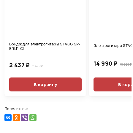
Бридж для электрогитары STAGG SP-
Электрогитара STA
BRLP-CH
14 990 ₽
2 437 ₽
16 990 ₽
2 620 ₽
В корзину
В кор
Поделиться: