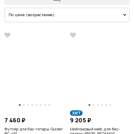
По цене (возрастание)
ХИТ
7 460 ₽
9 205 ₽
Футляр для бас-гитары Guider
Нейлоновый кейс для бас-
BC-451
гитары PROEL PFOAM40