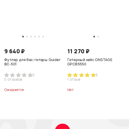
9 640 ₽
11 270 ₽
Футляр для бас-гитары Guider
Гитарный кейс ONSTAGE
BC-501
GPCB5550
0
5
0 отзывов
1 отзыв
Ожидается
Нет