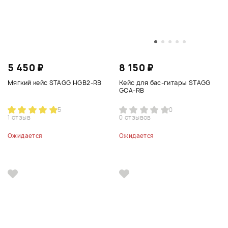
5 450 ₽
8 150 ₽
Мягкий кейс STAGG HGB2-RB
Кейс для бас-гитары STAGG
GCA-RB
5
0
1 отзыв
0 отзывов
Ожидается
Ожидается