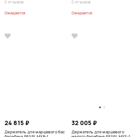
0 отзывов
0 отзывов
Ожидается
Ожидается
24 815 ₽
32 005 ₽
Держатель для маршевого бас
Держатель для маршевого
барабана PEARL MXB-1
малого барабана PEARL MXS-1