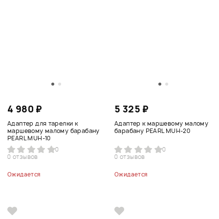
4 980 ₽
5 325 ₽
Адаптер для тарелки к
Адаптер к маршевому малому
маршевому малому барабану
барабану PEARL MUH-20
PEARL MUH-10
0
0
0 отзывов
0 отзывов
Ожидается
Ожидается