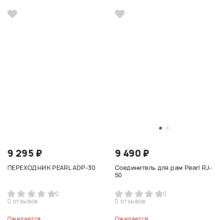
9 295 ₽
9 490 ₽
ПЕРЕХОДНИК PEARL ADP-30
Соединитель для рам Pearl RJ-
50
0
0
0 отзывов
0 отзывов
Ожидается
Ожидается