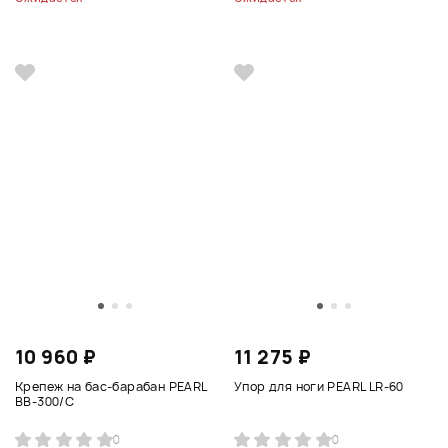
10 960 ₽
11 275 ₽
Крепеж на бас-барабан PEARL
Упор для ноги PEARL LR-60
BB-300/C
0
0