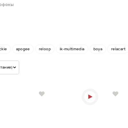
рофоны
ckie
apogee
reloop
ik-multimedia
boya
relacart
стание)