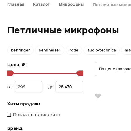
Главная
Каталог
Микрофоны
Петличные мик
Петличные микрофоны
behringer
sennheiser
rode
audio-technica
ma
Цена, ₽:
По цене (возра
от
до
Хиты продаж:
Показать только хиты
Бренд: