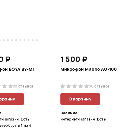
0 ₽
1 500 ₽
он BOYA BY-M1
Микрофон Maono AU-100
0
0 отзывов
0
0 отзывов
корзину
В корзину
е
Наличие
т-магазин
Есть
Интернет-магазин
Есть
етербург
в 1 из 4