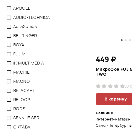
APOGEE
AUDIO-TECHNICA
AuraSonics
BEHRINGER
BOYA
FUJIMI
449 ₽
IK MULTIMEDIA
Микрофон FUJIM
MACKIE
TWO
MAONO
0
0 
RELACART
В корзину
RELOOP
RODE
Наличие
SENNHEISER
Интернет-магазин
Санкт-Петербург
в
ОКТАВА