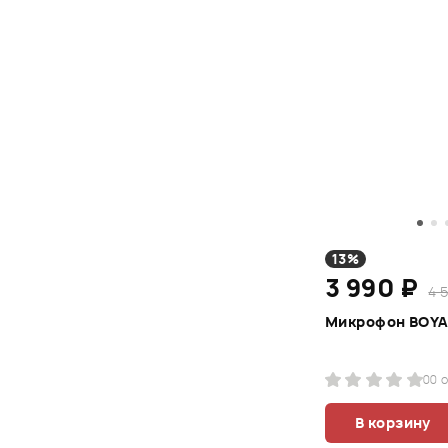
13%
3 990 ₽
4 
Микрофон BOYA
0
0 
В корзину