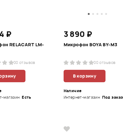
4 ₽
3 890 ₽
фон RELACART LM-
Микрофон BOYA BY-M3
0
0 отзывов
0
0 отзывов
корзину
В корзину
е
Наличие
т-магазин
Есть
Интернет-магазин
Под заказ