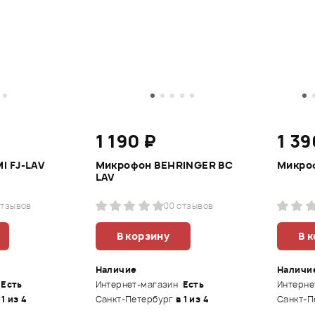
1 190 ₽
1 39
I FJ-LAV
Микрофон BEHRINGER BC
Микроф
LAV
отзывов
0
0 отзывов
В корзину
В 
Наличие
Наличи
Есть
Интернет-магазин
Есть
Интерне
 1 из 4
Санкт-Петербург
в 1 из 4
Санкт-П