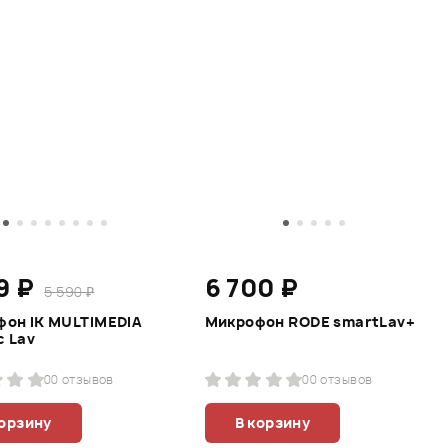
9 ₽
6 700 ₽
5 590 ₽
он IK MULTIMEDIA
Микрофон RODE smartLav+
c Lav
0
0 отзывов
0
0 отзывов
корзину
В корзину