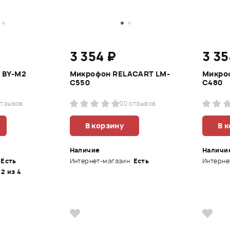
3 354 ₽
3 35
 BY-M2
Микрофон RELACART LM-
Микро
C550
C480
отзывов
0
0 отзывов
В корзину
В 
Наличие
Наличи
Есть
Интернет-магазин
Есть
Интерне
 2 из 4