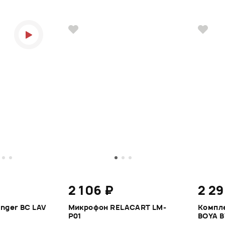
2 106 ₽
2 29
nger BC LAV
Микрофон RELACART LM-
Компл
P01
BOYA 