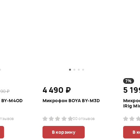
7%
4 490 ₽
5 19
590 ₽
 BY-M4OD
Микрофон BOYA BY-M3D
Микроф
iRig Mi
отзывов
0
0 отзывов
В корзину
В 