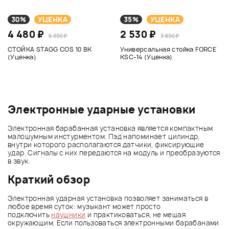
30%
УЦЕНКА
35%
УЦЕНКА
4 480 ₽
2 530 ₽
6 390 ₽
3 890 ₽
СТОЙКА STAGG COS 10 BK
Универсальная стойка FORCE
(Уценка)
KSC-14 (Уценка)
Электронные ударные установки
Электронная барабанная установка является компактным
малошумным инстурментом. Пэд напоминает цилиндр,
внутри которого располагаются датчики, фиксирующие
удар. Сигналы с них передаются на модуль и преобразуются
в звук.
Краткий обзор
Электронная ударная установка позволяет заниматься в
любое время суток: музыкант может просто
подключить
наушники
и практиковаться, не мешая
окружающим. Если пользоваться электронными барабанами