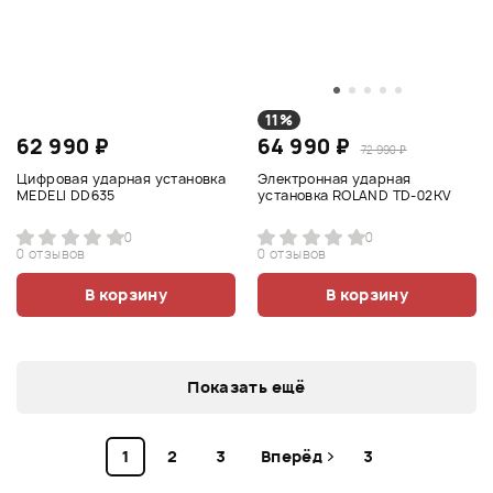
11%
62 990 ₽
64 990 ₽
72 990 ₽
Цифровая ударная установка
Электронная ударная
MEDELI DD635
установка ROLAND TD-02KV
0
0
0 отзывов
0 отзывов
В корзину
В корзину
Показать ещё
1
2
3
Вперёд
3