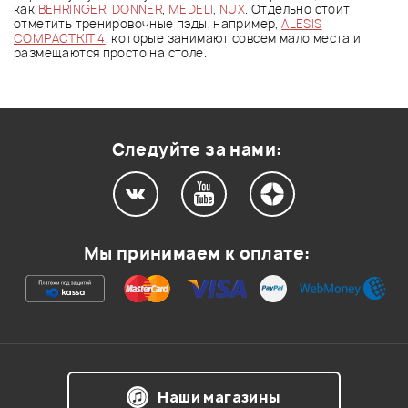
как
BEHRINGER
,
DONNER
,
MEDELI
,
NUX
. Отдельно стоит
отметить тренировочные пэды, например,
ALESIS
COMPACTKIT 4
, которые занимают совсем мало места и
размещаются просто на столе.
Следуйте за нами:
Мы принимаем к оплате:
Наши магазины