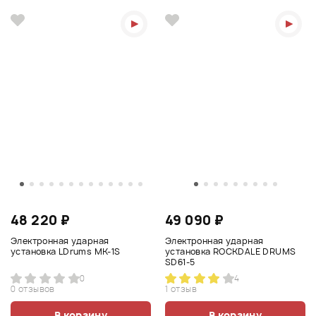
48 220 ₽
49 090 ₽
Электронная ударная
Электронная ударная
установка LDrums MK-1S
установка ROCKDALE DRUMS
SD61-5
0
4
0 отзывов
1 отзыв
В корзину
В корзину