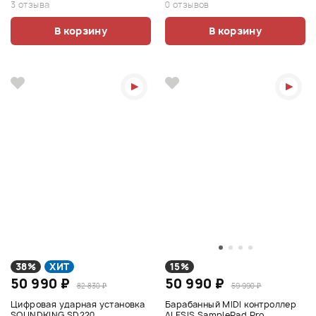
3 отзыва
0 отзывов
В корзину
В корзину
38%
ХИТ
15%
50 990 ₽
50 990 ₽
82 830 ₽
59 990 ₽
Цифровая ударная установка
Барабанный MIDI контроллер
SOUNDKING SD220
ALESIS SamplePad Pro