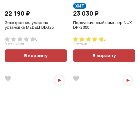
ХИТ
22 190 ₽
23 030 ₽
Электронная ударная
Перкуссионный сэмплер NUX
установка MEDELI DD325
DP-2000
0
5
0 отзывов
1 отзыв
В корзину
В корзину