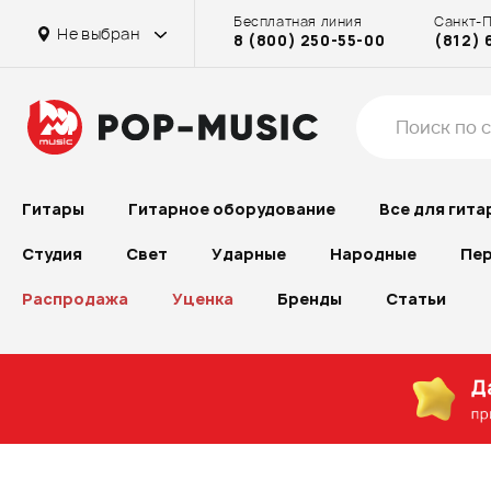
Бесплатная линия
Санкт-
на Проспекте Большевиков
на Бассейной
на Бассейной
в г. Химки
в г. Химки
Не выбран
8 (800) 250-55-00
(812) 
на Рубинштейна
на Октябрьском поле
на Проспекте Большевиков
Гитары
Гитарное оборудование
Все для гита
Студия
Свет
Ударные
Народные
Пер
Распродажа
Уценка
Бренды
Статьи