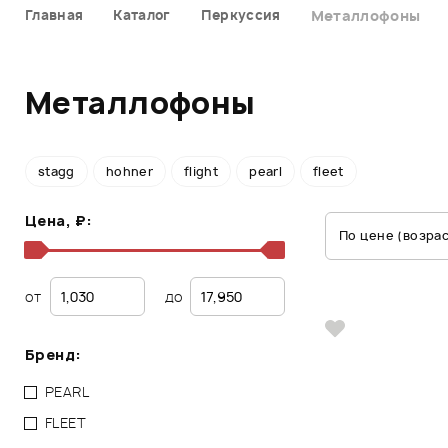
Главная
Каталог
Перкуссия
Металлофоны
Металлофоны
stagg
hohner
flight
pearl
fleet
Цена, ₽:
По цене (возра
от
до
Бренд:
PEARL
FLEET