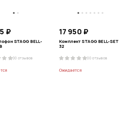
5 ₽
17 950 ₽
лофон STAGG BELL-
Комплект STAGG BELL-SET
B
32
0
0 отзывов
0
0 отзывов
тся
Ожидается