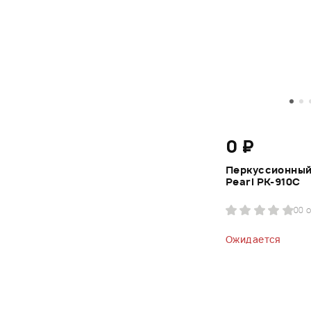
0 ₽
Перкуссионный
Pearl PK-910C
0
0 
Ожидается