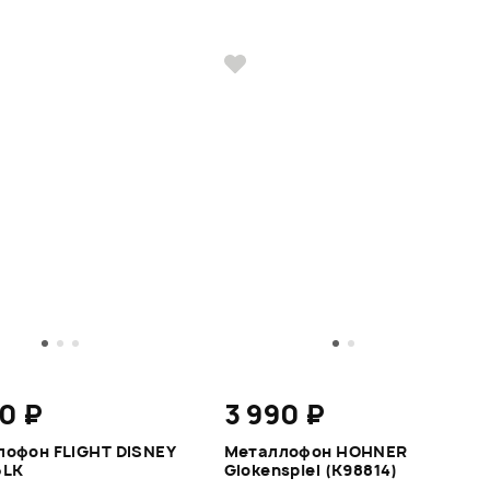
0 ₽
3 990 ₽
офон FLIGHT DISNEY
Металлофон HOHNER
5LK
Glokenspiel (K98814)