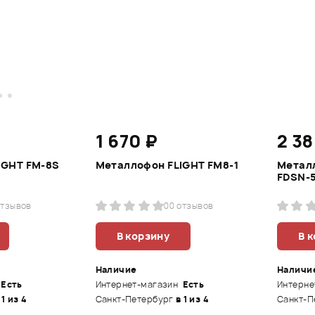
1 670 ₽
2 38
IGHT FM-8S
Металлофон FLIGHT FM8-1
Металл
FDSN-
отзывов
0
0 отзывов
В корзину
В 
Наличие
Наличи
Есть
Интернет-магазин
Есть
Интерне
 1 из 4
Санкт-Петербург
в 1 из 4
Санкт-П