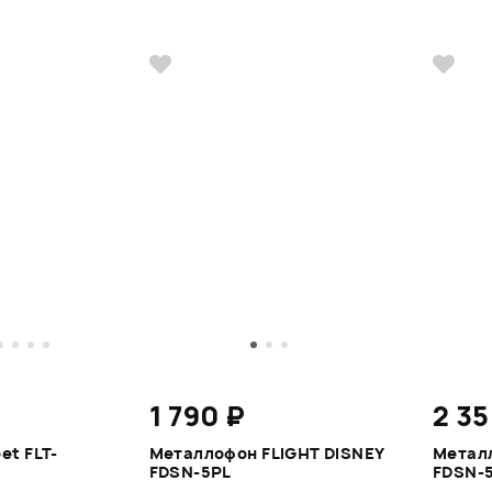
1 790 ₽
2 35
et FLT-
Металлофон FLIGHT DISNEY
Металл
FDSN-5PL
FDSN-