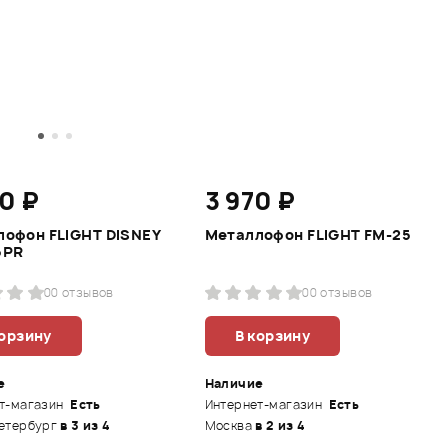
0 ₽
3 970 ₽
офон FLIGHT DISNEY
Металлофон FLIGHT FM-25
5PR
0
0 отзывов
0
0 отзывов
корзину
В корзину
е
Наличие
т-магазин
Есть
Интернет-магазин
Есть
етербург
в 3 из 4
Москва
в 2 из 4