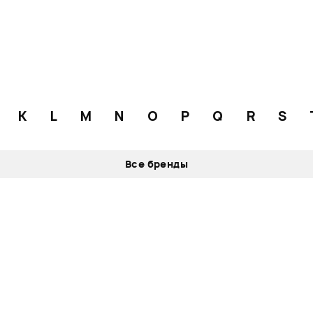
K
L
M
N
O
P
Q
R
S
Все бренды