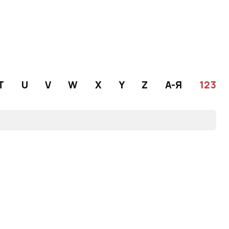
T
U
V
W
X
Y
Z
А-Я
123