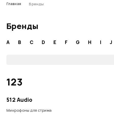
Главная
Бренды
Бренды
A
B
C
D
E
F
G
H
I
J
123
512 Audio
Микрофоны для стрима