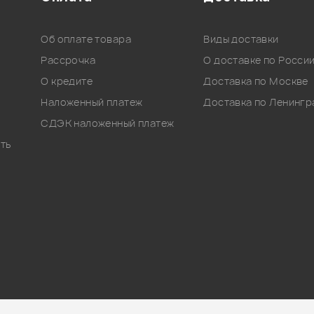
Об оплате товара
Виды доставки
Рассрочка
О доставке по Росси
О кредите
Доставка по Москве
Наложенный платеж
Доставка по Ленингр
СДЭК наложенный платеж
ть