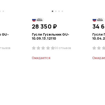
28 350 ₽
34 6
к GU-
Гусли Гусельник GU-
Гусли 
10.09.13.12110
10.04.2
отзывов
0
0 отзывов
Ожидается
Ожидае