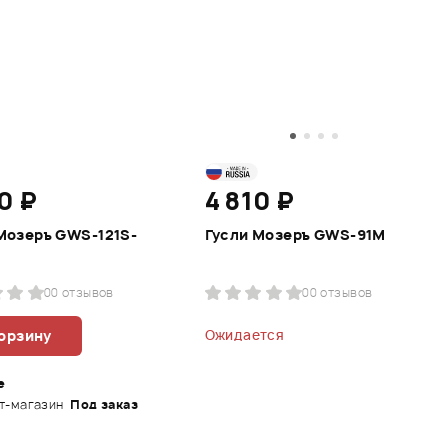
0 ₽
4 810 ₽
Мозеръ GWS-121S-
Гусли Мозеръ GWS-91M
0
0 отзывов
0
0 отзывов
корзину
Ожидается
е
т-магазин
Под заказ