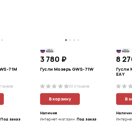
3 780 ₽
8 27
GWS-71M
Гусли Мозеръ GWS-71W
Гусли 
EAY
отзывов
0
0 отзывов
В корзину
В 
Наличие
Наличи
Под заказ
Интернет-магазин
Под заказ
Интерне