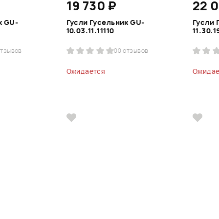
19 730 ₽
22 
к GU-
Гусли Гусельник GU-
Гусли 
10.03.11.11110
11.30.
отзывов
0
0 отзывов
Ожидается
Ожидае