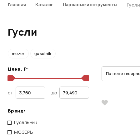
Главная
Каталог
Народные инструменты
Гусл
Гусли
mozer
guselnik
Цена, ₽:
По цене (возра
от
до
Бренд:
Гусельник
МОЗЕРЪ