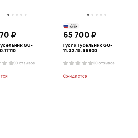
70 ₽
65 700 ₽
Гусельник GU-
Гусли Гусельник GU-
0.17110
11.32.15.56900
0
0 отзывов
0
0 отзывов
тся
Ожидается