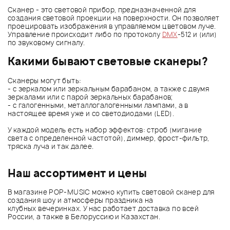
Сканер - это световой прибор, предназначенной для
создания световой проекции на поверхности. Он позволяет
проецировать изображения в управляемом цветовом луче.
Управление происходит либо по протоколу
DMX
-512 и (или)
по звуковому сигналу.
Какими бывают световые сканеры?
Сканеры могут быть:
- с зеркалом или зеркальным барабаном, а также с двумя
зеркалами или с парой зеркальных барабанов;
- с галогенными, металлогалогенными лампами, а в
настоящее время уже и со светодиодами (LED).
У каждой модель есть набор эффектов: строб (мигание
света с определенной частотой), диммер, фрост-фильтр,
тряска луча и так далее.
Наш ассортимент и цены
В магазине POP-MUSIC можно купить световой сканер для
создания шоу и атмосферы праздника на
клубных вечеринках. У нас работает доставка по всей
России, а также в Белоруссию и Казахстан.