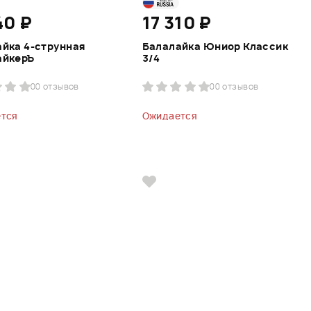
40 ₽
17 310 ₽
йка 4-струнная
Балалайка Юниор Классик
айкерЪ
3/4
0
0 отзывов
0
0 отзывов
тся
Ожидается