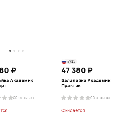
280 ₽
47 380 ₽
айка Академик
Балалайка Академик
арт
Практик
0
0 отзывов
0
0 отзывов
тся
Ожидается