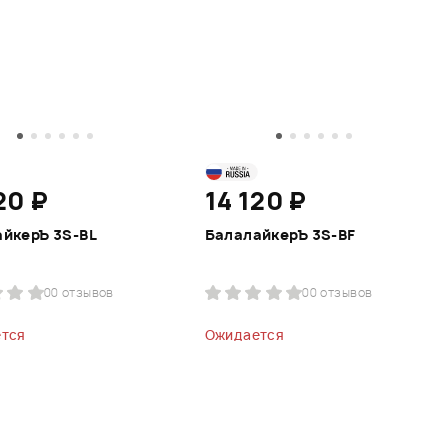
20 ₽
14 120 ₽
йкерЪ 3S-BL
БалалайкерЪ 3S-BF
0
0 отзывов
0
0 отзывов
тся
Ожидается