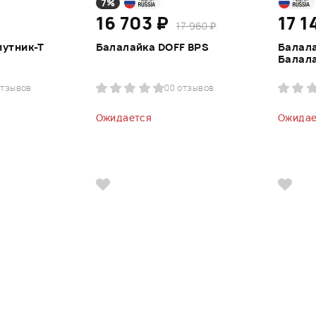
7%
16 703 ₽
17 1
17 960 ₽
путник-Т
Балалайка DOFF BPS
Балала
Балал
отзывов
0
0 отзывов
Ожидается
Ожидае