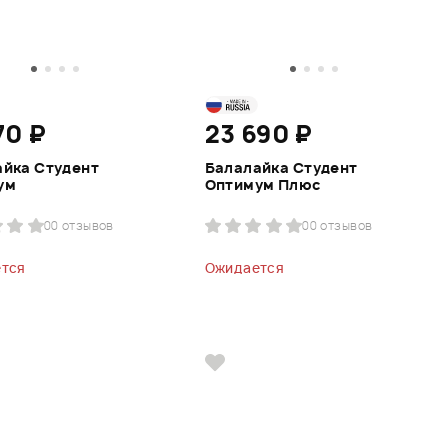
70 ₽
23 690 ₽
айка Студент
Балалайка Студент
ум
Оптимум Плюс
0
0 отзывов
0
0 отзывов
тся
Ожидается