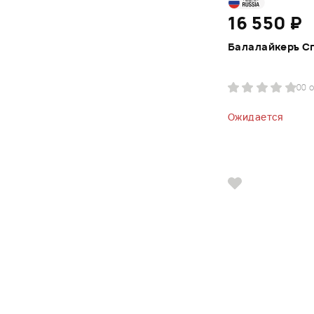
16 550 ₽
Балалайкеръ С
0
0 
Ожидается