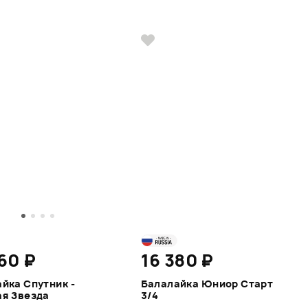
60 ₽
16 380 ₽
йка Спутник -
Балалайка Юниор Старт
я Звезда
3/4