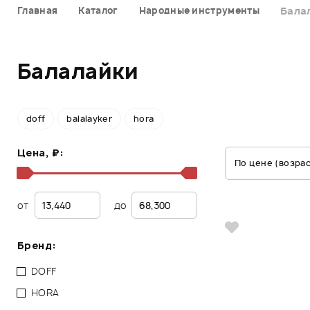
Главная
Каталог
Народные инструменты
Бала
Балалайки
doff
balalayker
hora
Цена, ₽:
По цене (возра
от
до
Бренд:
DOFF
HORA