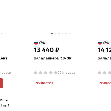
13 440 ₽
14 1
дент
БалалайкерЪ 3S-SP
Балала
отзывов
0
0 отзывов
Ожидается
Ожидае
Есть
 1 из 4