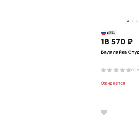
18 570 ₽
Балалайка Сту
0
0 
Ожидается