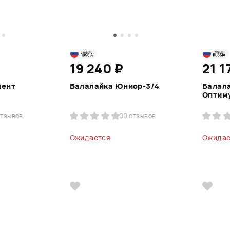
19 240 ₽
21 1
дент
Балалайка Юниор-3/4
Балал
Оптим
отзывов
0
0 отзывов
Ожидается
Ожидае