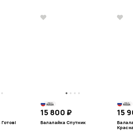
15 800 ₽
15 9
 Готов!
Балалайка Спутник
Балала
Красна