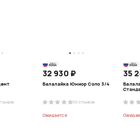
32 930 ₽
35 
дент
Балалайка Юниор Соло 3/4
Балал
Станд
отзывов
0
0 отзывов
Ожидается
Ожидае