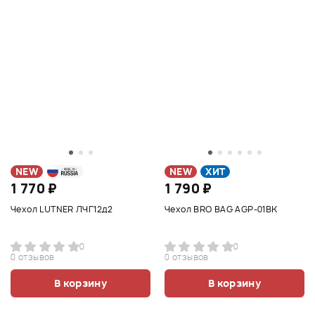
NEW
NEW
ХИТ
1 770 ₽
1 790 ₽
Чехол LUTNER ЛЧГ12д2
Чехол BRO BAG AGP-01BK
0
0
0 отзывов
0 отзывов
В корзину
В корзину