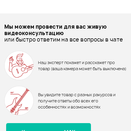
+1000 бонусов
.
Смарт-навигатор
Добавить свое фото
Подробнее о BRO BAG
Мы можем провести для вас живую
Чехлы для акустических гитар - дешевле
видеоконсультацию
или быстро ответим на все вопросы в чате
Чехлы для акустических гитар - дороже
ХИТ
1 590 ₽
Все товары BRO BAG
ЖИДКОСТЬ ДЛЯ ОЧИСТКИ
DUNLOP 6582
NEW
ХИТ
NEW
ПЮПИТР FORCE PSC-005
Чехлы для акустических гитар - новинки
Наш эксперт покажет и расскажет про
1 790 ₽
1 930 ₽
товар (ваша камера может быть выключена)
Ожидается
Чехол BRO BAG AGP-01BK
Чехол LUTNER ЛЧГ12м1
В корзину
Отзывы
Оставьте отзыв и получите
+1000
0
бонусов
.
В корзину
В корзину
Вы увидите товар с разных ракурсов и
0.0
получите ответы обо всех его
особенностях и возможностях