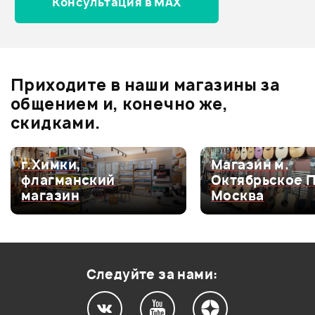
Консультация в MAX
Оценка
5
0
Оценка
4
0
Оценка
3
0
Оценка
2
0
Приходите в наши магазины за
Оценка
1
0
общением и, конечно же,
скидками.
г.Химки,
Магазин м.
Мой отзыв о товаре
флагманский
Октябрьское 
магазин
Москва
Ваша оценка:
Впечатления о товаре:
Следуйте за нами: