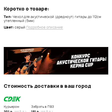
Коротко о товаре:
Тип:
Чехол для акустической (дредноут) гитары до 112см
утепленный (5мм)
Цвет:
серый
Подробное описание
Стоимость доставки в ваш город
Курьером
Забрать в ПВЗ
201 р.
(от 5 д.)
151 р.
(от 5 д.)