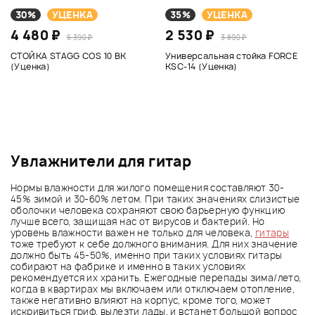
30%
УЦЕНКА
35%
УЦЕНКА
4 480 ₽
2 530 ₽
6 390 ₽
3 890 ₽
СТОЙКА STAGG COS 10 BK
Универсальная стойка FORCE
(Уценка)
KSC-14 (Уценка)
Увлажнители для гитар
Нормы влажности для жилого помещения составляют 30-
45% зимой и 30-60% летом. При таких значениях слизистые
оболочки человека сохраняют свою барьерную функцию
лучше всего, защищая нас от вирусов и бактерий. Но
уровень влажности важен не только для человека,
гитары
тоже требуют к себе должного внимания. Для них значение
должно быть 45-50%, именно при таких условиях гитары
собирают на фабрике и именно в таких условиях
рекомендуется их хранить. Ежегодные перепады зима/лето,
когда в квартирах мы включаем или отключаем отопление,
также негативно влияют на корпус, кроме того, может
искривиться гриф, вылезти лады, и встанет большой вопрос