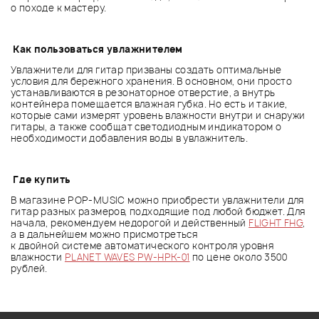
о походе к мастеру.
Как пользоваться увлажнителем
Увлажнители для гитар призваны создать оптимальные
условия для бережного хранения. В основном, они просто
устанавливаются в резонаторное отверстие, а внутрь
контейнера помещается влажная губка. Но есть и такие,
которые сами измерят уровень влажности внутри и снаружи
гитары, а также сообщат светодиодным индикатором о
необходимости добавления воды в увлажнитель.
Где купить
В магазине POP-MUSIC можно приобрести увлажнители для
гитар разных размеров, подходящие под любой бюджет. Для
начала, рекомендуем недорогой и действенный
FLIGHT FHG
,
а в дальнейшем можно присмотреться
к двойной системе автоматического контроля уровня
влажности
PLANET WAVES PW-HPK-01
по цене около 3500
рублей.