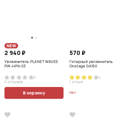
NEW
2 940 ₽
570 ₽
Увлажнитель PLANET WAVES
Гитарный увлажнитель
PW-HPK-03
Onstage GA150
0
4
0 отзывов
1 отзыв
В корзину
Нет