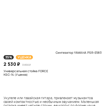
Синтезатор YAMAHA PSR-E583
35%
УЦЕНКА
2 530 ₽
3 890 ₽
Универсальная стойка FORCE
KSC-14 (Уценка)
Укулеле или гавайская гитара, привлекает музыкантов
своей компактностью и необычным звучанием. Маленькая
гитарка имеет четыре струны, ее корпус по форме чаще