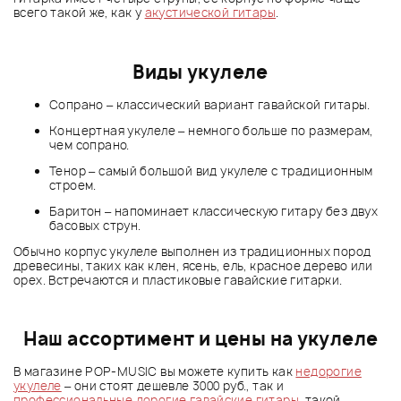
всего такой же, как у
акустической гитары
.
Виды укулеле
Сопрано – классический вариант гавайской гитары.
Концертная укулеле – немного больше по размерам,
чем сопрано.
Тенор – самый большой вид укулеле с традиционным
строем.
Баритон – напоминает классическую гитару без двух
басовых струн.
Обычно корпус укулеле выполнен из традиционных пород
древесины, таких как клен, ясень, ель, красное дерево или
орех. Встречаются и пластиковые гавайские гитарки.
Наш ассортимент и цены на укулеле
В магазине POP-MUSIC вы можете купить как
недорогие
укулеле
– они стоят дешевле 3000 руб., так и
профессиональные дорогие гавайские гитары
, такой