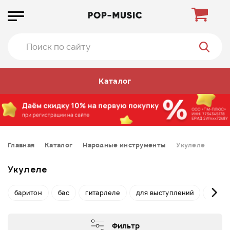
Каталог
Главная
Каталог
Народные инструменты
Укулеле
Укулеле
баритон
бас
гитарлеле
для выступлений
сопр
Фильтр