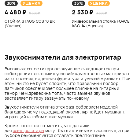
30%
УЦЕНКА
35%
УЦЕНКА
4 480 ₽
2 530 ₽
6 390 ₽
3 890 ₽
СТОЙКА STAGG COS 10 BK
Универсальная стойка FORCE
(Уценка)
KSC-14 (Уценка)
Звукосниматели для электрогитар
Высококлассное гитарное звучание складывается при
соблюдении нескольких условий: качественные материалы
изготовления, надежная фурнитура и умелый музыкант. При
этом, никто не будет спорить, что правильный подбор
датчиков обеспечивает большее влияние на гитарный
тембр, чем древесина топа, часто замена звучков
заставляет гитару зазвучать по-новому.
Звукосниматели отличаются разнообразием моделей,
благодаря чему подходящий экземпляр найдет музыкант,
играющий в любом стиле музыки.
Кроме того стоит отметить, что датчики
для
электрогитары
могут быть активные и пассивные, а при
выборе рекомендуется отдавать предпочтение