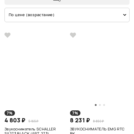
По цене (возрастание)
7%
7%
4 803 ₽
8 231 ₽
5 165 ₽
8 850 ₽
Звукосниматель SCHALLER
ЗВУКОСНИМАТЕЛЬ EMG RTC
SA273 BLACK (АРТ. 273)
BK