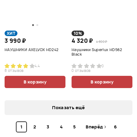
ХИТ
10%
3 990 ₽
4 320 ₽
4 800 ₽
НАУШНИКИ AXELVOX HD242
Наушники Superlux HD562
Black
4.4
0
8 отзывов
0 отзывов
В корзину
В корзину
Показать ещё
1
2
3
4
5
Вперёд
6