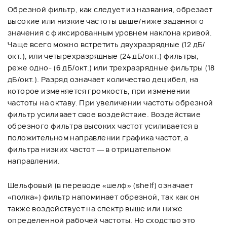
Обрезной фильтр, как следует из названия, обрезает
высокие или низкие частоты выше/ниже заданного
значения с фиксированным уровнем наклона кривой.
Чаще всего можно встретить двухразрядные (12 дБ/
окт.), или четырехразрядные (24 дБ/окт.) фильтры,
реже одно- (6 дБ/окт.) или трехразрядные фильтры (18
дБ/окт.). Разряд означает количество децибел, на
которое изменяется громкость, при изменении
частоты на октаву. При увеличении частоты обрезной
фильтр усиливает свое воздействие. Воздействие
обрезного фильтра высоких частот усиливается в
положительном направлении графика частот, а
фильтра низких частот — в отрицательном
направлении.
Шельфовый (в переводе «шелф» (shelf) означает
«полка») фильтр напоминает обрезной, так как он
также воздействует на спектр выше или ниже
определенной рабочей частоты. Но сходство это