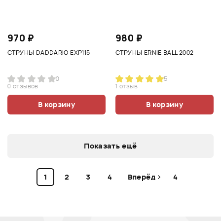
970 ₽
980 ₽
СТРУНЫ DADDARIO EXP115
СТРУНЫ ERNIE BALL 2002
0
5
0 отзывов
1 отзыв
В корзину
В корзину
Показать ещё
1
2
3
4
Вперёд
4