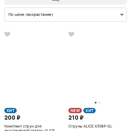
По цене (возрастание)
ХИТ
NEW
ХИТ
200 ₽
210 ₽
Комплект струн для
Струны ALICE A306P-SL
акустической гитары ALICE