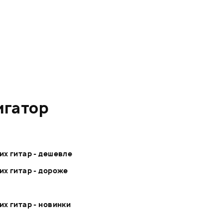
игатор
их гитар - дешевле
их гитар - дороже
х гитар - новинки