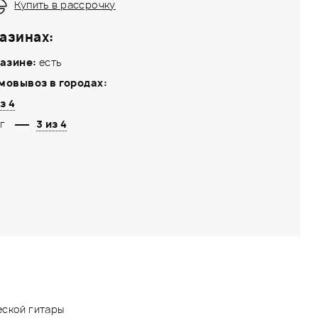
Купить в рассрочку
азинах:
азине:
есть
мовывоз в городах:
з 4
г
3 из 4
еской гитары