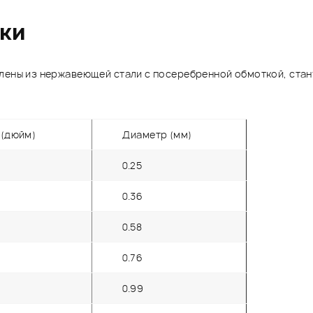
ики
влены из нержавеющей стали с посеребренной обмоткой, ста
(дюйм)
Диаметр (мм)
0.25
0.36
0.58
0.76
0.99