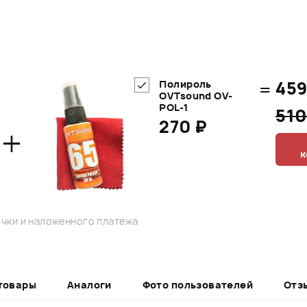
=
459
Полироль
OVTsound OV-
POL-1
51
270 ₽
+
к
чки и наложенного платежа
товары
Аналоги
Фото пользователей
Отз