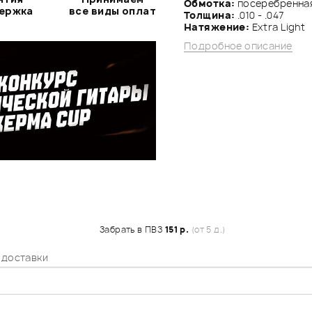
Обмотка:
посеребренна
держка
все виды оплат
Толщина:
.010 - .047
Натяжение:
Extra Light
Подробное описание
Забрать в ПВЗ
151 р.
(от 5 д.)
 доставки