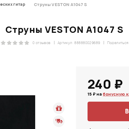
еских гитар
Струны VESTON A1047 S
Струны VESTON A1047 S
0 отзывов
Артикул: 888880029689
Поделиться
240 ₽
15 ₽ на
бонусную к
В