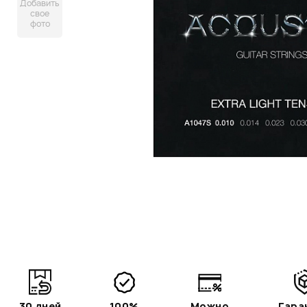
Добавить
свое
фото
30 дней
100%
Можно
Гара