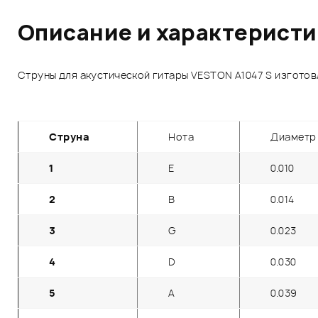
Описание и характерист
Струны для акустической гитары VESTON A1047 S изгото
Струна
Нота
Диаметр 
1
E
0.010
2
B
0.014
3
G
0.023
4
D
0.030
5
A
0.039