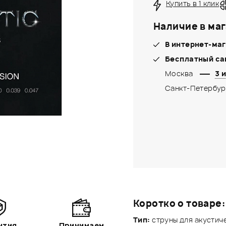
Купить в 1 клик
Наличие в маг
В интернет-маг
Бесплатный са
Москва
3 и
Санкт-Петербур
Коротко о товаре:
Тип:
струны для акустич
нтия
Принимаем