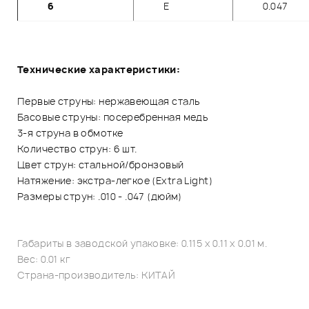
6
E
0.047
Технические характеристики:
Первые струны: нержавеющая сталь
Басовые струны: посеребренная медь
3-я струна в обмотке
Количество струн: 6 шт.
Цвет струн: стальной/бронзовый
Натяжение: экстра-легкое (Extra Light)
Размеры струн: .010 - .047 (дюйм)
Габариты в заводской упаковке: 0.115 x 0.11 x 0.01 м.
Вес: 0.01 кг
Страна-производитель: КИТАЙ