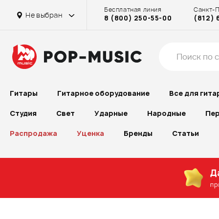
Бесплатная линия
Санкт-
на Достоевской
на Бассейной
Основной склад Химки
Не выбран
8 (800) 250-55-00
(812) 
на Рубинштейна
в г. Химки
на Проспекте Большевиков
на Достоевской
Гитары
Гитарное оборудование
Все для гита
Студия
Свет
Ударные
Народные
Пер
Распродажа
Уценка
Бренды
Статьи