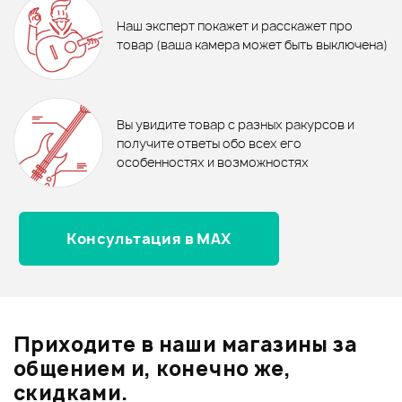
GSCH-09
DUNLOP 6582
МЕДИАТОР ERNIE BALL 9201
Гитарные стойки - новинки
Наш эксперт покажет и расскажет про
товар (ваша камера может быть выключена)
390 ₽
Ожидается
В корзину
Настенный держатель TEMPO
Отзывы
Оставьте отзыв и получите
GST330BK
+1000
1
бонусов
.
Вы увидите товар с разных ракурсов и
5.0
получите ответы обо всех его
Рейтинг
Рейтинг
особенностях и возможностях
Страна происхождения
Страна происхождения
Консультация в MAX
Оценка
5
100%
КИТАЙ
КИТАЙ
Оценка
4
0
Тип стойки
Тип стойки
Оценка
3
0
Крюк на стену
Крюк на стену
Оценка
2
0
Приходите в наши магазины за
Оценка
1
0
общением и, конечно же,
В корзину
скидками.