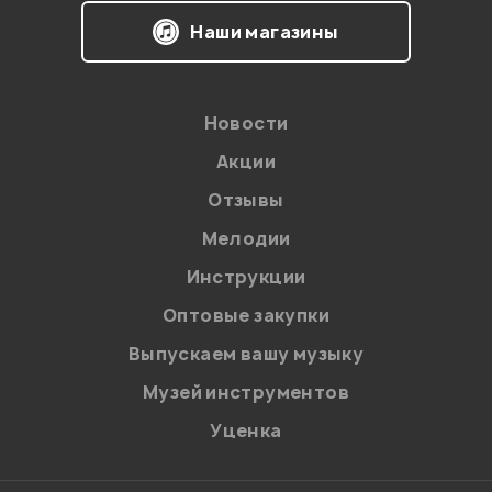
Наши магазины
Новости
Акции
Отзывы
Мелодии
Я даю
согласие
на обработку персональных данных в
соответствии с
Политикой в отношении обработки
Инструкции
персональных данных.
Оптовые закупки
Введите проверочное число:
Выпускаем вашу музыку
Музей инструментов
Уценка