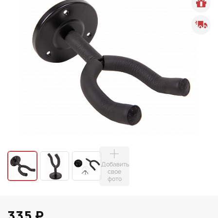
Добавить
свое
фото
335 ₽