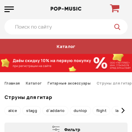
Каталог
Главная
Каталог
Гитарные аксессуары
Струны для гитар
Струны для гитар
alice
stagg
d`addario
dunlop
flight
la-bella
Фильтр