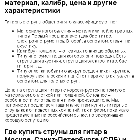
материал, калибр, цена и другие
характеристики
Гитарные струны общепринято классифицируют по:
Материалу изготовления – металл или нейлон разных
типов. Первый предназначен для бас-гитар,
электроинструментов. Второй, в основном, ставят на
акустику.
Калибру (толщине) – от самых тонких до объемных.
Типу инструмента, для которых они подходят. Есть
струны для акустики, струны для электрогитар, бас-
гитар и т. д.
Типу оплетки (обвитию вокруг сердечника): круглая,
полукруглая, плоская и т. д. Этот параметр актуален, в
основном, для толстых струн.
Цена на струны для гитар не коррелируется напрямую с
материалом, оплеткой или толщиной. Основное –
особенности изготовления и имя производителя. Мы,
например, предлагаем нашим клиентам купить гитарные
струны как от известных компаний, так и фирм, пока мало
представленных на российском рынке, но заслуживших
хорошую репутацию.
Где купить струны для гитар в
Москве, Санкт-Петербурге (СПБ) и