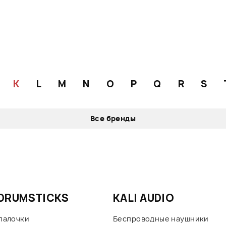
K
L
M
N
O
P
Q
R
S
Все бренды
 DRUMSTICKS
KALI AUDIO
палочки
Беспроводные наушники