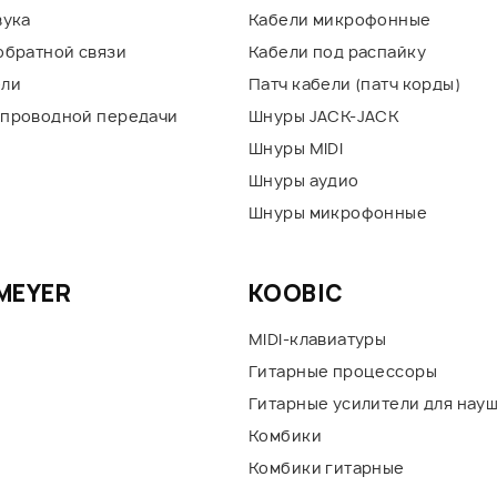
вука
Кабели микрофонные
обратной связи
Кабели под распайку
ели
Патч кабели (патч корды)
проводной передачи
Шнуры JACK-JACK
Шнуры MIDI
Шнуры аудио
ы
Шнуры микрофонные
 MEYER
KOOBIC
MIDI-клавиатуры
Гитарные процессоры
Гитарные усилители для нау
Комбики
Комбики гитарные