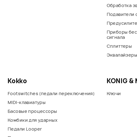
Обработка з
Подавители 
Предусилит
Приборы бес
сигнала
Сплиттеры
Эквалайзер
Kokko
KONIG &
Footswitches (педали переключения)
Ключи
MIDI-клавиатуры
Басовые процессоры
Комбики для ударных
Педали Looper