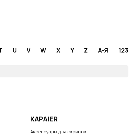
T
U
V
W
X
Y
Z
А-Я
123
KAPAIER
Аксессуары для скрипок