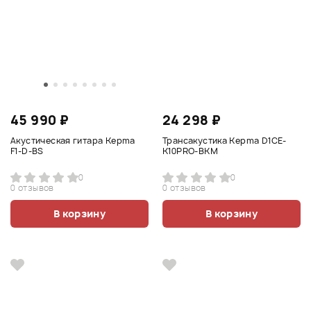
45 990 ₽
24 298 ₽
Акустическая гитара Kepma
Трансакустика Kepma D1CE-
F1-D-BS
K10PRO-BKM
0
0
0 отзывов
0 отзывов
В корзину
В корзину