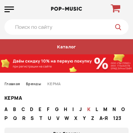
Каталог
Главная
Бренды
KEPMA
KEPMA
A
B
C
D
E
F
G
H
I
J
K
L
M
N
O
P
Q
R
S
T
U
V
W
X
Y
Z
А-Я
123