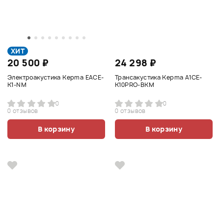
ХИТ
20 500 ₽
24 298 ₽
Электроакустика Kepma EACE-
Трансакустика Kepma A1CE-
К1-NM
K10PRO-BKM
0
0
0 отзывов
0 отзывов
В корзину
В корзину