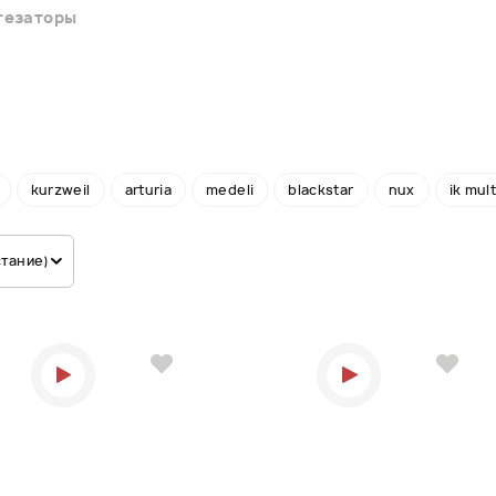
тезаторы
kurzweil
arturia
medeli
blackstar
nux
ik mul
стание)