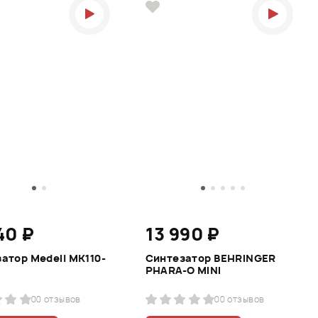
40 ₽
13 990 ₽
атор Medeli MK110-
Синтезатор BEHRINGER
PHARA-O MINI
0
0 отзывов
0
0 отзывов