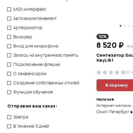
MIDI интерфейс
Автоаккомпанемент
Арпеджиатор
10%
Вокодер
8 520 ₽
Вход для микрофона
9 
Синтезатор So
Запись на внутреннюю память
KeyLi61
Подключение флешки
0
0 
С секвенсором
Создание собственных стилей
В корзину
Функция обучения
Наличие
Интернет-магазин
Отправим ваш заказ:
Санкт-Петербург
в
Завтра
В течение 3 дней