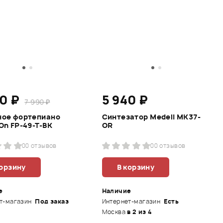
90 ₽
5 940 ₽
7 990 ₽
ное фортепиано
Синтезатор Medeli MK37-
On FP-49-T-BK
OR
0
0 отзывов
0
0 отзывов
корзину
В корзину
е
Наличие
т-магазин
Под заказ
Интернет-магазин
Есть
Москва
в 2 из 4