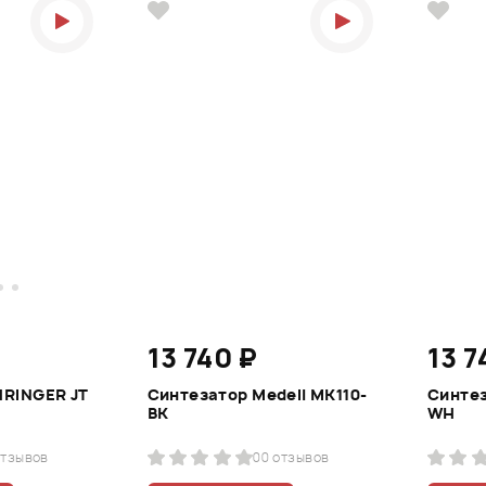
13 740 ₽
13 7
HRINGER JT
Синтезатор Medeli MK110-
Синтез
BK
WH
отзывов
0
0 отзывов