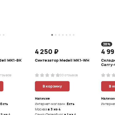
38%
4 250 ₽
4 9
eli MK1-BK
Синтезатор Medeli MK1-WH
Склад
Carry-
отзывов
0
0 отзывов
В корзину
В 
Наличие
Наличи
Есть
Интернет-магазин
Есть
Интерне
Москва
в 3 из 4
 2 из 4
Санкт-Петербург
в 1 из 4