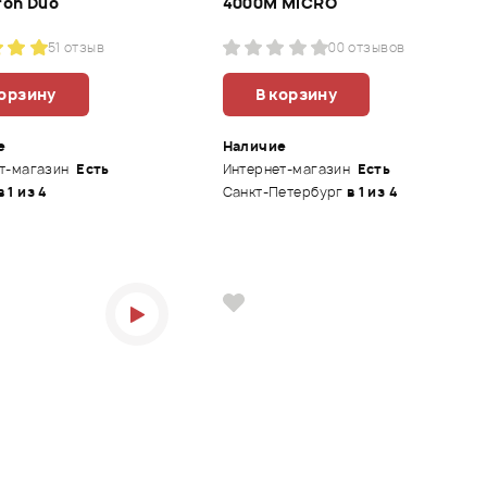
ron Duo
4000M MICRO
5
1 отзыв
0
0 отзывов
корзину
В корзину
е
Наличие
т-магазин
Есть
Интернет-магазин
Есть
в 1 из 4
Санкт-Петербург
в 1 из 4