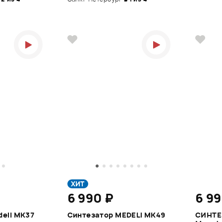
ХИТ
6 990 ₽
6 99
eli MK37
Синтезатор MEDELI MK49
СИНТЕ