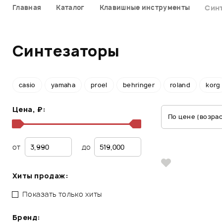
Главная
Каталог
Клавишные инструменты
Син
Синтезаторы
casio
yamaha
proel
behringer
roland
korg
Цена, ₽:
По цене (возра
от
до
Хиты продаж:
Показать только хиты
Бренд: