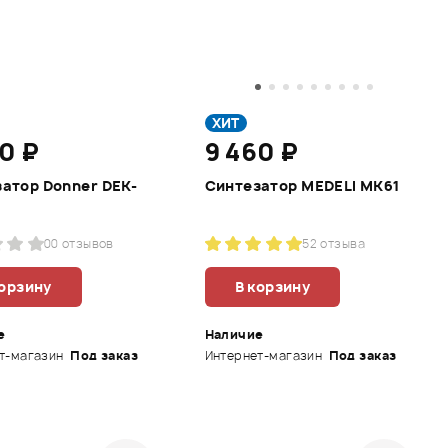
ХИТ
0 ₽
9 460 ₽
атор Donner DEK-
Синтезатор MEDELI MK61
0
0 отзывов
5
2 отзыва
корзину
В корзину
е
Наличие
т-магазин
Под заказ
Интернет-магазин
Под заказ