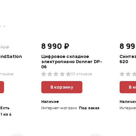
8 990 ₽
8 99
470 ₽
undSation
Цифровое складное
Синтез
электропиано Donner DP-
620
06
отзывов
0
0 отзывов
В корзину
В 
Наличие
Наличи
Есть
Интернет-магазин
Под заказ
Интерне
 1 из 4