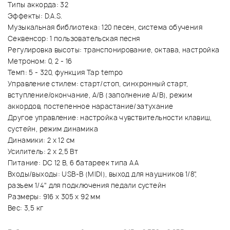
Типы аккорда: 32
Эффекты: D.A.S.
Музыкальная библиотека: 120 песен, система обучения
Секвенсор: 1 пользовательская песня
Регулировка высоты: транспонирование, октава, настройка
Метроном: 0, 2 - 16
Темп: 5 - 320, функция Tap tempo
Управление стилем: старт/стоп, синхронный старт,
вступление/окончание, A/B (заполнение A/B), режим
аккордов, постепенное нарастание/затухание
Другое управление: настройка чувствительности клавиш,
сустейн, режим динамика
Динамики: 2 х 12 см
Усилитель: 2 х 2,5 Вт
Питание: DC 12 В, 6 батареек типа АА
Входы/выходы: USB-B (MIDI), выход для наушников 1/8",
разъем 1/4" для подключения педали сустейн
Размеры: 916 х 305 х 92 мм
Вес: 3,5 кг