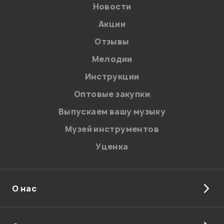
Новости
В корзину
Акции
Кирилл
30.03.2026
Отзывы
Мелодии
Здравствуйте! Спасибо за отзыв.
Инструкции
Администратор
Оптовые закупки
Выпускаем вашу музыку
Музей инструментов
0
0
Уценка
Отзыв будет длинным:)
Пользуюсь MEDELI MK61 уже около четырёх месяцев —
О нас
брал для домашних занятий и как универсальный
инструмент «на каждый день». За это время
синтезатор показал себя очень достойно, особенно с