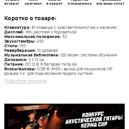
возврат
оригинал
в кредит
и поддержка
все виды оплат
Коротко о товаре:
Клавиатура:
61 клавиша с чувствительностью к касанию
Дисплей:
ЖК-дисплей с подсветкой
Максимальная полифония:
32
Звуки/тембры:
450
Стили:
150
Реверберация:
10 уровней
Музыкальная библиотека:
120 песен, система обучения
Динамики:
2 х 12 см
Питание:
DC 12 В, 6 батарей типа АА
Входы/выходы:
USB-B (MIDI), выход для наушников 1/8",
разъем 1/4" для подключения педали сустейн
Подробное описание