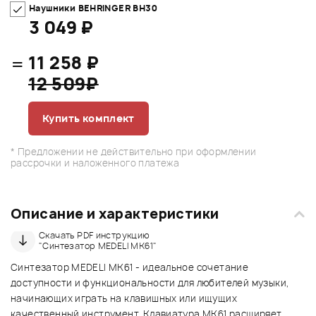
Наушники BEHRINGER BH30
3 049 ₽
=
11 258 ₽
12 509₽
Купить комплект
* Предложении не действительно при оформлении
рассрочки и наложенного платежа
Описание и характеристики
Скачать PDF инструкцию
"Синтезатор MEDELI MK61"
Синтезатор MEDELI MK61 - идеальное сочетание
доступности и функциональности для любителей музыки,
начинающих играть на клавишных или ищущих
качественный инструмент. Клавиатура MK61 расширяет