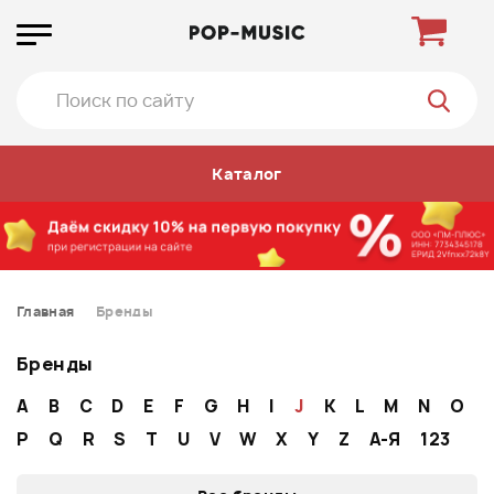
Каталог
Главная
Бренды
Бренды
A
B
C
D
E
F
G
H
I
J
K
L
M
N
O
P
Q
R
S
T
U
V
W
X
Y
Z
А-Я
123