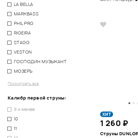
LA BELLA
MARKBASS
PHIL PRO
RIGEIRA
STAGG
VESTON
ГОСПОДИН МУЗЫКАНТ
МОЗЕРЪ
Посмотреть все
Калибр первой струны:
9 и менее
ХИТ
10
1 260 ₽
11
Струны DUNLOP
12