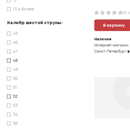
13 и более
0
0 
Калибр шестой струны:
В корзину
45
Наличие
46
Интернет-магазин
47
Санкт-Петербург
в
48
49
50
51
52
53
54
56