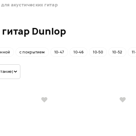
 для акустических гитар
 гитар Dunlop
унной
с покрытием
10-47
10-46
10-50
10-52
11
стание)