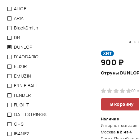
ALICE
ARIA
BlackSmith
DR
DUNLOP
ХИТ
D`ADDARIO
900 ₽
ELIXIR
Струны DUNLOP
EMUZIN
ERNIE BALL
0
0 
FENDER
В корзину
FLIGHT
GALLI STRINGS
Наличие
GHS
Интернет-магазин
Москва
в 2 из 4
IBANEZ
Санкт-Петербург
в