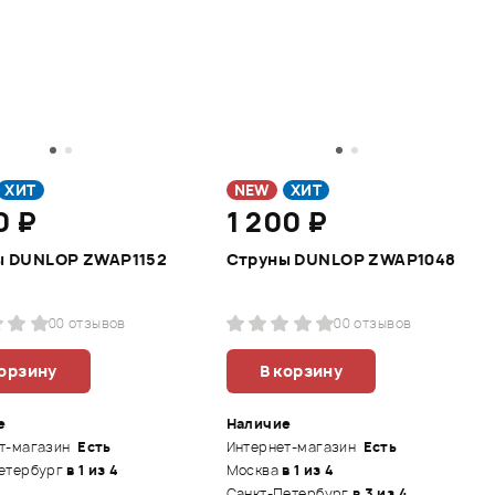
ХИТ
NEW
ХИТ
0 ₽
1 200 ₽
ы DUNLOP ZWAP1152
Струны DUNLOP ZWAP1048
0
0 отзывов
0
0 отзывов
корзину
В корзину
е
Наличие
т-магазин
Есть
Интернет-магазин
Есть
етербург
в 1 из 4
Москва
в 1 из 4
Санкт-Петербург
в 3 из 4