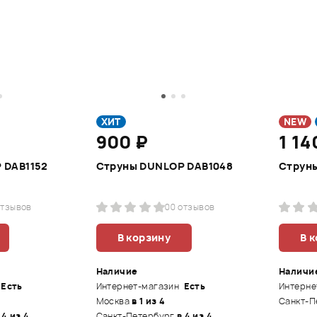
ХИТ
NEW
900 ₽
1 14
 DAB1152
Струны DUNLOP DAB1048
Струн
отзывов
0
0 отзывов
В корзину
В 
Наличие
Наличи
Есть
Интернет-магазин
Есть
Интерне
Москва
в 1 из 4
Санкт-П
 4 из 4
Санкт-Петербург
в 4 из 4