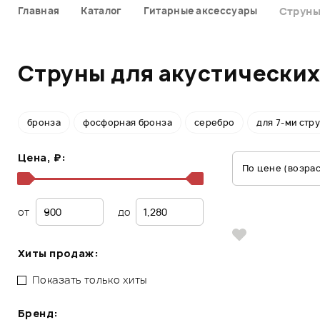
Главная
Каталог
Гитарные аксессуары
Струны
Струны для акустических
бронза
фосфорная бронза
серебро
для 7-ми стр
Цена, ₽:
По цене (возра
от
до
Хиты продаж:
Показать только хиты
Бренд: