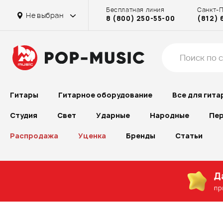
Бесплатная линия
Санкт-
на Достоевской
Главный склад
в г. Химки
Главный склад
на Проспекте Большевиков
на Достоевской
Главный склад
на Бассейной
на Рубинштейна
Не выбран
8 (800) 250-55-00
(812) 
на Октябрьском поле
на Бассейной
на Бассейной
на Бассейной
на Рубинштейна
на Рубинштейна
на Рубинштейна
на Проспекте Большевиков
на Проспекте Большевиков
на Проспекте Большевиков
Гитары
Гитарное оборудование
Все для гита
Студия
Свет
Ударные
Народные
Пер
Распродажа
Уценка
Бренды
Статьи