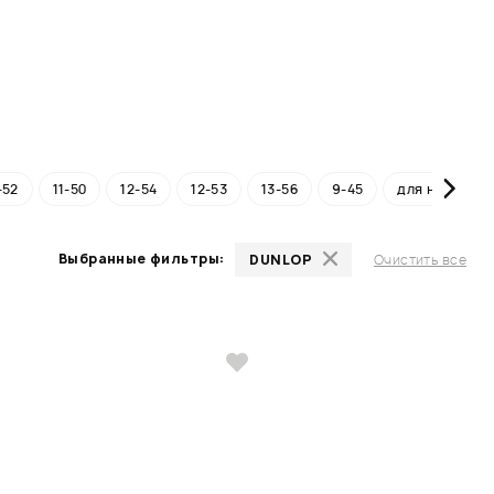
-52
11-50
12-54
12-53
13-56
9-45
для начинаю
Выбранные фильтры:
DUNLOP
Очистить все