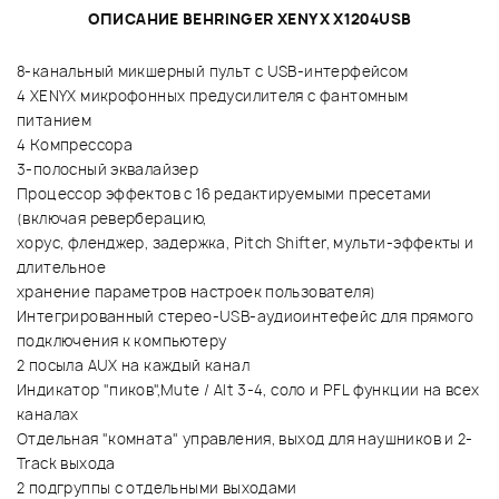
ОПИСАНИЕ BEHRINGER XENYX X1204USB
8-канальный микшерный пульт с USB-интерфейсом
4 XENYX микрофонных предусилителя с фантомным
питанием
4 Компрессора
3-полосный эквалайзер
Процессор эффектов с 16 редактируемыми пресетами
(включая реверберацию,
хорус, фленджер, задержка, Pitch Shifter, мульти-эффекты и
длительное
хранение параметров настроек пользователя)
Интегрированный стерео-USB-аудиоинтефейс для прямого
подключения к компьютеру
2 посыла AUX на каждый канал
Индикатор "пиков",Mute / Alt 3-4, соло и PFL функции на всех
каналах
Отдельная "комната" управления, выход для наушников и 2-
Track выхода
2 подгруппы с отдельными выходами