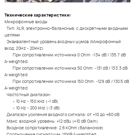
Технические характеристики:
Микрофонные входы
Тип: XLR, электронно-балансные, с дискретными входными
цепями
Эквивалентный уровень входных шумов (Микрофонный
вход, 20Hz - 20kHz)
При сопротивлении источника 0 Ohm: -134 dB / 135.7 dB
A-weighted
При сопротивлении источника 50 Ohm: -131 dB / 133.3 dB
A-weighted
При сопротивлении источника 150 Ohm: -129 dB / 130.5 dB
A-weighted
Частотный диапазон:
< 10 Hz - 150 kHz (-1 dB)
< 10 Hz - 200 kHz (-3 dB)
Диапазон усиления входного сигнала: от +10 до +60 dB
Макс. входной уровень: +12 dBu (+10 dB Gain)
Входное сопротивление: 2.6 kOhm (балансное)
Соотношение сигнал/шум: 110dB A-weighted