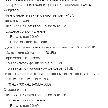
Коэффициент искажений (THD + N): 0.005%/0.004% A-
weighted
Фантомное питание (отключаемое): +48 V
Линейные входы
Тип: 1/4" TRS, электронно-балансные
Входное сопротивление
Балансное: 20 kOhm
Небалансное: 10 kOhm
Диапазон усиления входного сигнала: от -10 до +40 dB
Макс. входной уровень: 30 dBu
Перекрестные помехи
При закрытом фейдере Main: 90 dB
При закрытом канальном фейдере: 89 dB
Частотный диапазон (микрофонный вход - основной выход)
< 10 Hz - 90 kHz (+0dB/-1dB)
< 10 Hz - 160 kHz (+0dB/-3dB)
Стереовходы
Тип: 1/4" TRS, электронно-балансные
Входное сопротивление
Балансное: 20 kOhm