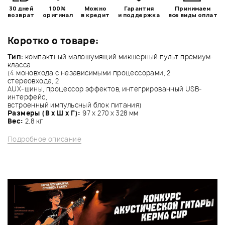
30 дней
100%
Можно
Гарантия
Принимаем
возврат
оригинал
в кредит
и поддержка
все виды оплат
Коротко о товаре:
Тип
: компактный малошумящий микшерный пульт премиум-
класса
(4 моновхода с независимыми процессорами, 2
стереовхода, 2
AUX-шины, процессор эффектов, интегрированный USB-
интерфейс,
встроенный импульсный блок питания)
Размеры (В х Ш х Г):
97 х 270 х 328 мм
Вес:
2.8 кг
Подробное описание