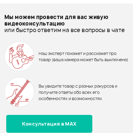
Добавить свое фото
Подробнее о STAGG
Мы можем провести для вас живую
Архив товаров - дешевле
видеоконсультацию
или быстро ответим на все вопросы в чате
Архив товаров - дороже
ХИТ
ХИТ
3 890 ₽
190 ₽
Все товары STAGG
Универсальная стойка FORCE
ПЕРЕХОДНИК FORCE CFA-009
Архив товаров - новинки
Наш эксперт покажет и расскажет про
KSC-14
480 ₽
480 ₽
товар (ваша камера может быть выключена)
Гитарный кабель STAGG
Гитарный кабель STAGG
SGC3DL CRD
В корзину
SGC3DL CPP
В корзину
Отзывы
Оставьте отзыв и получите
+1000
0
бонусов
.
В корзину
В корзину
Вы увидите товар с разных ракурсов и
0.0
получите ответы обо всех его
особенностях и возможностях
Консультация в MAX
Оценка
5
0
Оценка
4
0