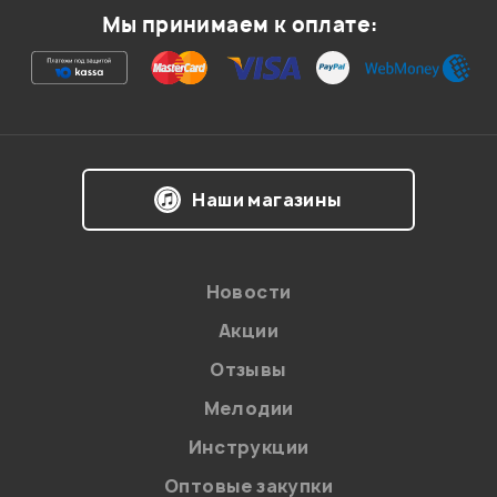
Мы принимаем к оплате:
Я даю
согласие
на обработку персональных данных в
Наши магазины
соответствии с
Политикой в отношении обработки
персональных данных.
Введите проверочное число:
Новости
Акции
Отзывы
Мелодии
Инструкции
Отправить
Оптовые закупки