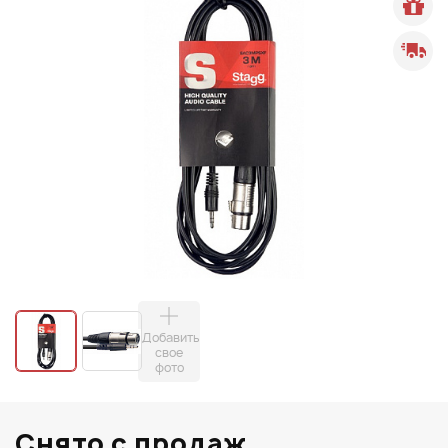
Добавить
свое
фото
Снято с продаж