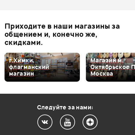
Оценка
3
0
Оценка
2
0
Приходите в наши магазины за
Оценка
1
0
общением и, конечно же,
скидками.
г.Химки,
Магазин м.
Мой отзыв о товаре
флагманский
Октябрьское 
магазин
Москва
Ваша оценка:
Впечатления о товаре:
Следуйте за нами: