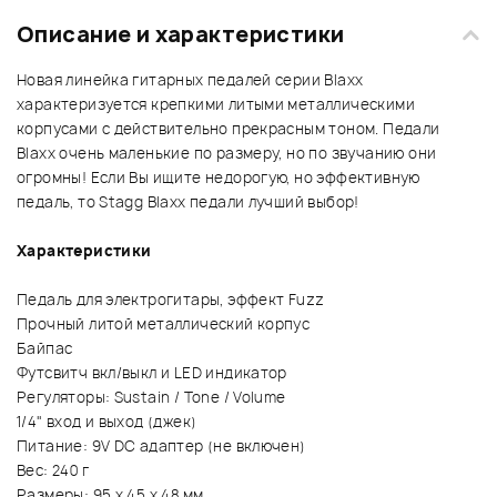
Описание и характеристики
Новая линейка гитарных педалей серии Blaxx
характеризуется крепкими литыми металлическими
корпусами с действительно прекрасным тоном. Педали
Blaxx очень маленькие по размеру, но по звучанию они
огромны! Если Вы ищите недорогую, но эффективную
педаль, то Stagg Blaxx педали лучший выбор!
Характеристики
Педаль для электрогитары, эффект Fuzz
Прочный литой металлический корпус
Байпас
Футсвитч вкл/выкл и LED индикатор
Регуляторы: Sustain / Tone / Volume
1/4" вход и выход (джек)
Питание: 9V DC адаптер (не включен)
Вес: 240 г
Размеры: 95 х 45 х 48 мм