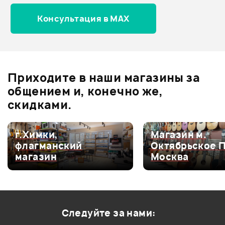
Консультация в MAX
Оценка
5
0
Оценка
4
0
Оценка
3
0
Оценка
2
0
Приходите в наши магазины за
Оценка
1
0
общением и, конечно же,
скидками.
г.Химки,
Магазин м.
Мой отзыв о товаре
флагманский
Октябрьское 
магазин
Москва
Ваша оценка:
Впечатления о товаре:
Следуйте за нами: