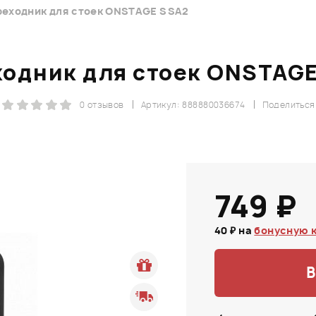
еходник для стоек ONSTAGE SSA2
одник для стоек ONSTAG
0 отзывов
Артикул: 888880036674
Поделиться
749 ₽
40 ₽ на
бонусную 
В