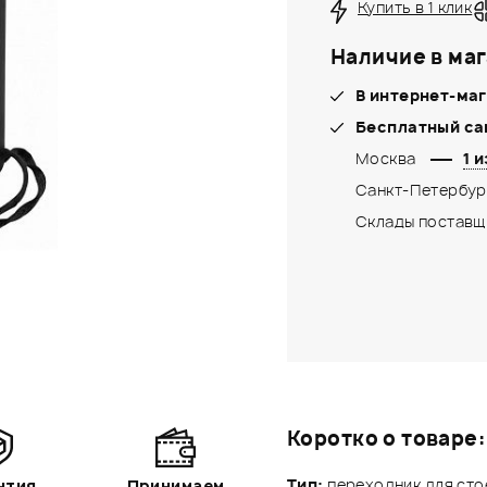
Купить в 1 клик
Наличие в маг
В интернет-маг
Бесплатный са
Москва
1 и
Санкт-Петербур
Склады поставщ
Коротко о товаре:
Тип:
переходник для стое
нтия
Принимаем