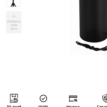
Добавить
свое
фото
30 дней
100%
Можно
Гара