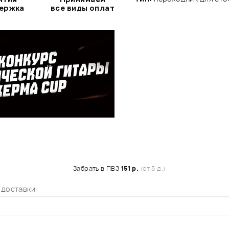
держка
все виды оплат
Забрать в ПВЗ
151 р.
(от 5 д.)
 доставки