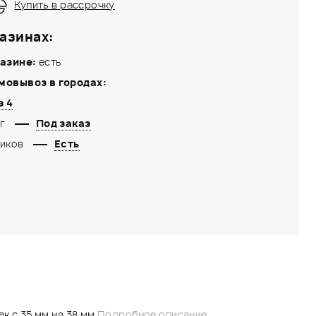
Купить в рассрочку
азинах:
азине:
есть
мовывоз в городах:
з 4
г
Под заказ
иков
Есть
к с 35 мм на 38 мм
Подробное описание