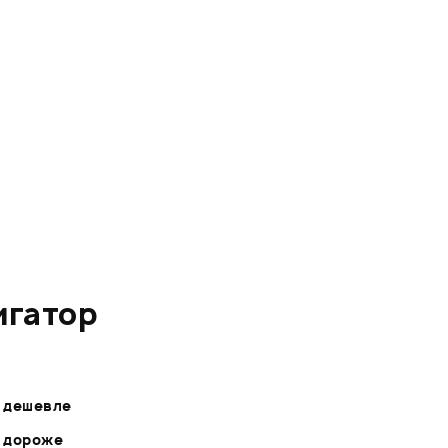
игатор
- дешевле
- дороже