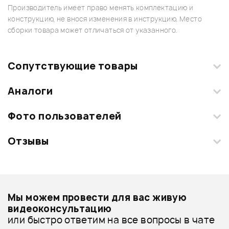
Производитель имеет право менять комплектацию и
конструкцию, не внося изменения в инструкцию. Место
сборки товара может отличаться от указанного.
Сопутствующие товары
Аналоги
Фото пользователей
Отзывы
Загрузите свои фотографии купленного товара и получите
+1000 бонусов
.
Смарт-навигатор
Добавить свое фото
Подробнее о FORCE
Мы можем провести для вас живую
Стойки для акустических систем - дешевле
видеоконсультацию
или быстро ответим на все вопросы в чате
Стойки для акустических систем - дороже
ХИТ
7%