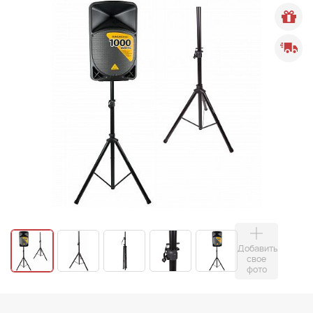
Добавить
свое
фото