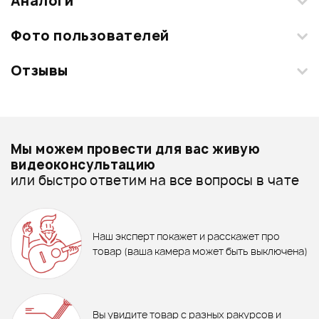
Аналоги
Фото пользователей
Отзывы
Загрузите свои фотографии купленного товара и получите
+1000 бонусов
.
Смарт-навигатор
Добавить свое фото
Подробнее о STAGG
Мы можем провести для вас живую
Кабели акустические - дешевле
видеоконсультацию
или быстро ответим на все вопросы в чате
Кабели акустические - дороже
ХИТ
1 140 ₽
850 ₽
Все товары STAGG
7%
Разъем NEUTRIK NL2FX
ЧЕХОЛ ДЛЯ АКУСТИЧЕСКОЙ
Кабели акустические - новинки
Наш эксперт покажет и расскажет про
СТОЙКИ SOUNDKING DI005
158 ₽
170 ₽
товар (ваша камера может быть выключена)
КОЛОНОЧНЫЙ КАБЕЛЬ STAGG
ROLL HP65/1,5H
В корзину
В корзину
Отзывы
Оставьте отзыв и получите
+1000
0
бонусов
.
В корзину
Вы увидите товар с разных ракурсов и