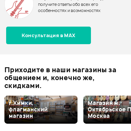
0.0
получите ответы обо всех его
особенностях и возможностях
Консультация в MAX
Оценка
5
0
Оценка
4
0
Оценка
3
0
Оценка
2
0
Приходите в наши магазины за
Оценка
1
0
общением и, конечно же,
скидками.
г.Химки,
Магазин м.
Мой отзыв о товаре
флагманский
Октябрьское 
магазин
Москва
Ваша оценка: