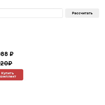
088 ₽
320₽
Купить
комплект