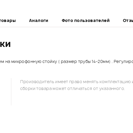
товары
Аналоги
Фото пользователей
Отз
ики
ем на микрофонную стойку ( размер трубы 14-20мм) . Регули
Производитель имеет право менять комплектацию и
сборки товара может отличаться от указанного.