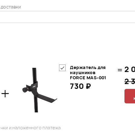
 доставки
=
2 
Держатель для
наушников
FORCE MAS-001
2 
730 ₽
+
чки и наложенного платежа