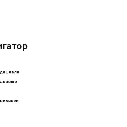
игатор
- дешевле
- дороже
 новинки