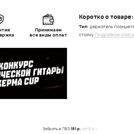
Коротко о товаре:
Тип
: держатель планшет
нтия
Принимаем
стойку
Подробное описа
держка
все виды оплат
Забрать в ПВЗ
151 р.
(от 5 д.)