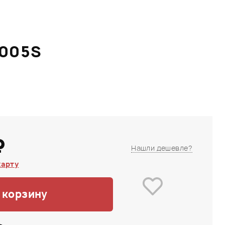
T005S
₽
Нашли дешевле?
карту
 корзину