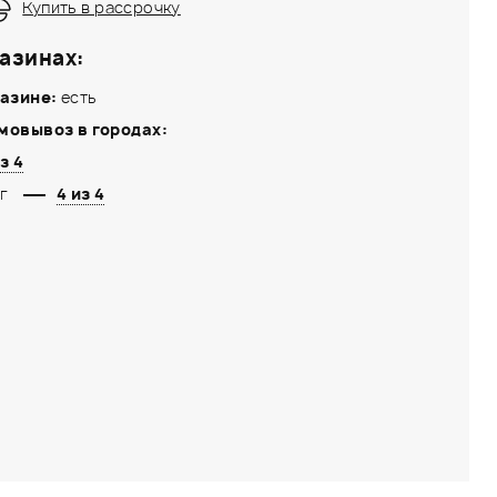
Купить в рассрочку
азинах:
азине:
есть
мовывоз в городах:
з 4
г
4 из 4