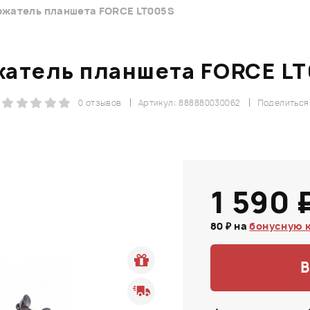
ржатель планшета FORCE LT005S
атель планшета FORCE L
0 отзывов
Артикул: 888880030062
Поделиться
1 590 
80 ₽ на
бонусную 
В