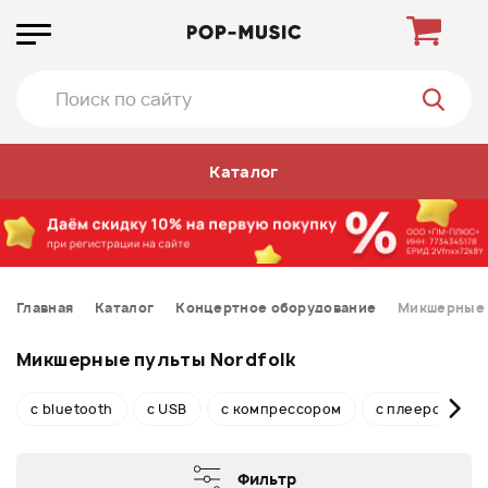
Каталог
Главная
Каталог
Концертное оборудование
Микшерные 
Микшерные пульты Nordfolk
с bluetooth
с USB
с компрессором
с плеером
Фильтр