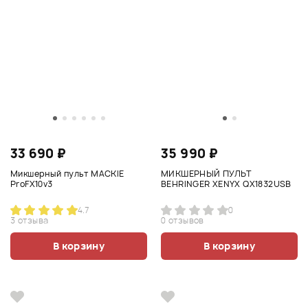
33 690 ₽
35 990 ₽
Микшерный пульт MACKIE
МИКШЕРНЫЙ ПУЛЬТ
ProFX10v3
BEHRINGER XENYX QX1832USB
4.7
0
3 отзыва
0 отзывов
В корзину
В корзину