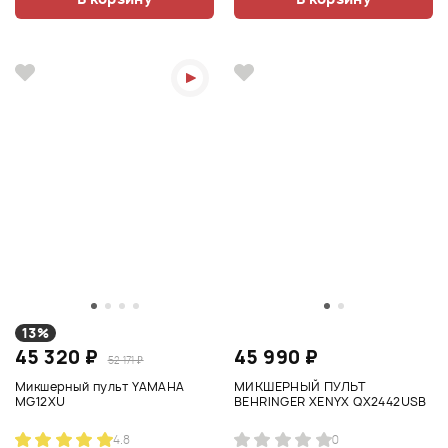
13%
45 320 ₽
45 990 ₽
52 171 ₽
Микшерный пульт YAMAHA
МИКШЕРНЫЙ ПУЛЬТ
MG12XU
BEHRINGER XENYX QX2442USB
4.8
0