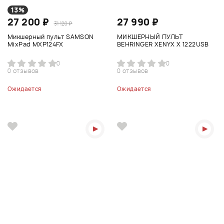
13%
27 200 ₽
27 990 ₽
31 120 ₽
Микшерный пульт SAMSON
МИКШЕРНЫЙ ПУЛЬТ
MixPad MXP124FX
BEHRINGER XENYX X 1222USB
0
0
0 отзывов
0 отзывов
Ожидается
Ожидается