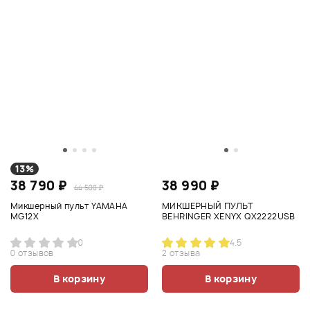
13%
38 790 ₽
38 990 ₽
44 500 ₽
Микшерный пульт YAMAHA
МИКШЕРНЫЙ ПУЛЬТ
MG12X
BEHRINGER XENYX QX2222USB
0
4.5
0 отзывов
2 отзыва
В корзину
В корзину