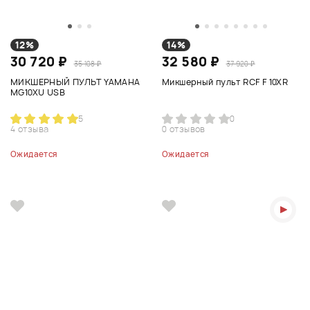
12%
14%
30 720 ₽
32 580 ₽
35 108 ₽
37 920 ₽
МИКШЕРНЫЙ ПУЛЬТ YAMAHA
Микшерный пульт RCF F 10XR
MG10XU USB
5
0
4 отзыва
0 отзывов
Ожидается
Ожидается