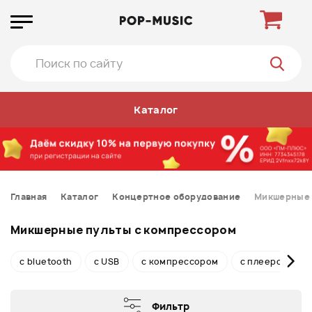
Каталог
Главная
Каталог
Концертное оборудование
Микшерные 
Микшерные пульты с компрессором
с bluetooth
с USB
с компрессором
с плеером
Фильтр