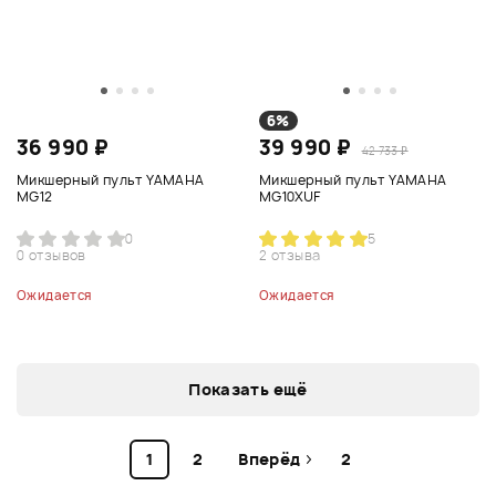
6%
36 990 ₽
39 990 ₽
42 733 ₽
Микшерный пульт YAMAHA
Микшерный пульт YAMAHA
MG12
MG10XUF
0
5
0 отзывов
2 отзыва
Ожидается
Ожидается
Показать ещё
1
2
Вперёд
2