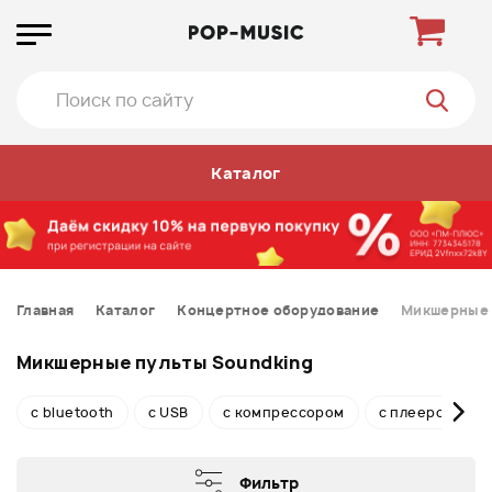
Каталог
Главная
Каталог
Концертное оборудование
Микшерные 
Микшерные пульты Soundking
с bluetooth
с USB
с компрессором
с плеером
Фильтр