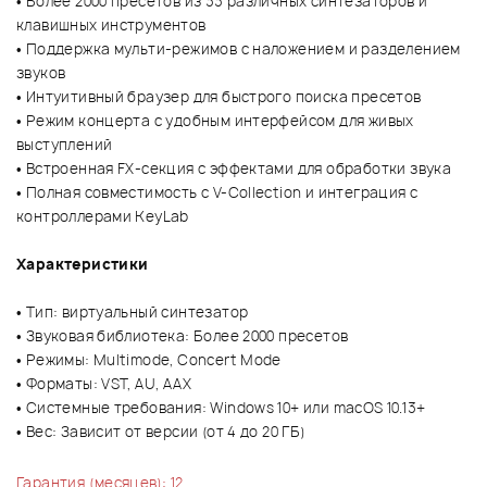
• Более 2000 пресетов из 33 различных синтезаторов и
клавишных инструментов
• Поддержка мульти-режимов с наложением и разделением
звуков
• Интуитивный браузер для быстрого поиска пресетов
• Режим концерта с удобным интерфейсом для живых
выступлений
• Встроенная FX-секция с эффектами для обработки звука
• Полная совместимость с V-Collection и интеграция с
контроллерами KeyLab
Характеристики
• Тип: виртуальный синтезатор
• Звуковая библиотека: Более 2000 пресетов
• Режимы: Multimode, Concert Mode
• Форматы: VST, AU, AAX
• Системные требования: Windows 10+ или macOS 10.13+
• Вес: Зависит от версии (от 4 до 20 ГБ)
Гарантия (месяцев): 12