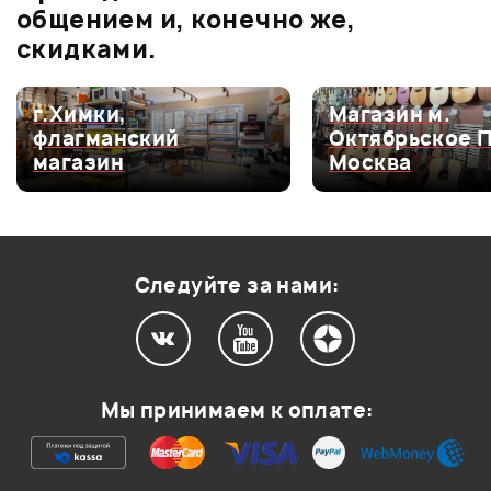
общением и, конечно же,
скидками.
г.Химки,
Магазин м.
Мой отзыв о товаре
флагманский
Октябрьское 
магазин
Москва
Ваша оценка:
Впечатления о товаре:
Следуйте за нами:
Мы принимаем к оплате: