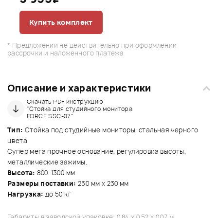
Купить комплект
* Предложении не действительно при оформлении
рассрочки и наложенного платежа
Описание и характеристики
Скачать PDF инструкцию
"Стойка для студийного монитора
FORCE SSC-07"
Тип:
Стойка под студийные мониторы, стальная черного
цвета
Супер мега прочное основание, регулировка высоты,
металлические зажимы.
Высота:
800-1300 мм
Размеры поставки:
230 мм x 230 мм
Нагрузка:
до 50 кг
Габариты в заводской упаковке: 0.84 x 0.52 x 0.07 м.