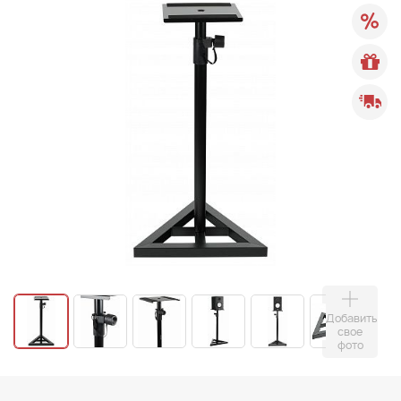
Добавить
свое
фото