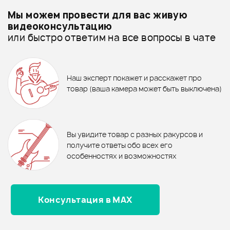
Подробнее о FORCE
Мы можем провести для вас живую
Стойки для студийных мониторов - дешевле
видеоконсультацию
или быстро ответим на все вопросы в чате
Стойки для студийных мониторов - дороже
7%
21%
ХИТ
730 ₽
18 990 ₽
Все товары FORCE
785 ₽
23 990 ₽
ХИТ
Изоляционная панель под
НАУШНИКИ AUDIO-TECHNICA
Стойки для студийных мониторов - новинки
Наш эксперт покажет и расскажет про
монитор FORCE EPP-007
ATH-M50X
3 390 ₽
3 150 ₽
товар (ваша камера может быть выключена)
Стойка для студийного
Стойка для студийного
монитора BEHRINGER SM2001
В корзину
монитора FORCE SSC-07
В корзину
Отзывы
Оставьте отзыв и получите
+1000
3
бонусов
.
В корзину
В корзину
Вы увидите товар с разных ракурсов и
4.7
получите ответы обо всех его
особенностях и возможностях
Консультация в MAX
Оценка
5
67%
Оценка
4
33%