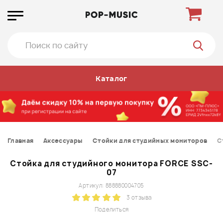
Каталог
Главная
Аксессуары
Стойки для студийных мониторов
С
Стойка для студийного монитора FORCE SSC-
07
Артикул: 888880004705
3 отзыва
Поделиться