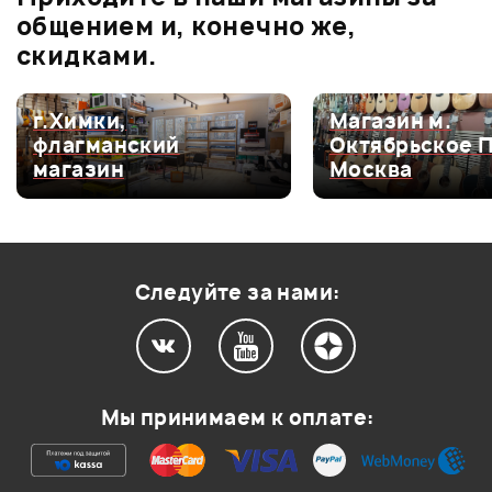
Оценка
1
0
общением и, конечно же,
скидками.
г.Химки,
Магазин м.
Мой отзыв о товаре
флагманский
Октябрьское 
магазин
Москва
Ваша оценка:
Впечатления о товаре:
Следуйте за нами:
Мы принимаем к оплате: