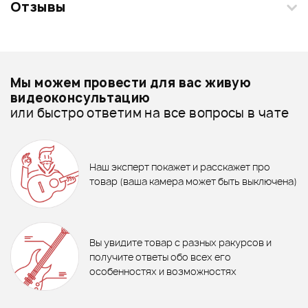
Отзывы
Загрузите свои фотографии купленного товара и получите
+1000 бонусов
.
Смарт-навигатор
Добавить свое фото
Подробнее о AuraSonics
Мы можем провести для вас живую
Головные радиосистемы - дешевле
видеоконсультацию
или быстро ответим на все вопросы в чате
Головные радиосистемы - дороже
ХИТ
465 ₽
Все товары AuraSonics
Стойка STAGG MIS-0822BK
12%
ГИТАРНЫЙ КАБЕЛЬ FORCE
Головные радиосистемы - новинки
Наш эксперт покажет и расскажет про
FGC-09/1,5
15 990 ₽
15 490 ₽
17 550 ₽
товар (ваша камера может быть выключена)
Ожидается
Радиосистема AXELVOX
Радиосистема AuraSonics
DWS7000HT (LT Bundle)
STAGE 202 PRESENTER
В корзину
Отзывы
Оставьте отзыв и получите
+1000
0
бонусов
.
В корзину
В корзину
Вы увидите товар с разных ракурсов и
0.0
получите ответы обо всех его
особенностях и возможностях