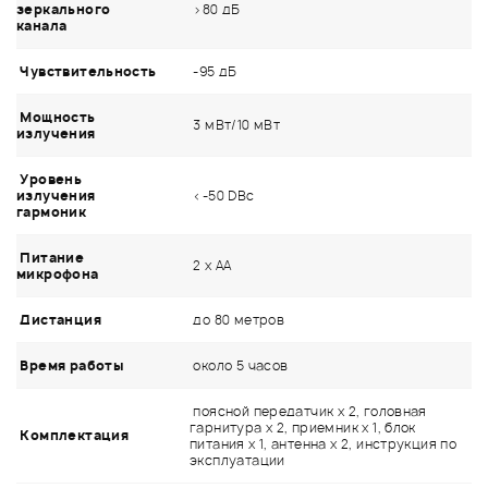
зеркального
>80 дБ
канала
Чувствительность
-95 дБ
Мощность
3 мВт/10 мВт
излучения
Уровень
излучения
<-50 DBc
гармоник
Питание
2 x АА
микрофона
Дистанция
до 80 метров
Время работы
около 5 часов
поясной передатчик x 2, головная
гарнитура х 2, приемник x 1, блок
Комплектация
питания x 1, антенна х 2, инструкция по
эксплуатации