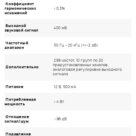
Коэффициент
гармонических
<0,3%
искажений
Выходной
400 мВ
звуковой сигнал
Частотный
30 Гц - 20 кГц (+/-2 дБ)
диапазон
299 частот, 10 групп по 20
предустановленных каналов,
Дополнительно
аналоговая регулировка выходного
сигнала
Питание
12 В, 500 мА
Потребляемая
<4 Вт
мощность
Отношение
>96 дБ
сигнал/шум
Подавление