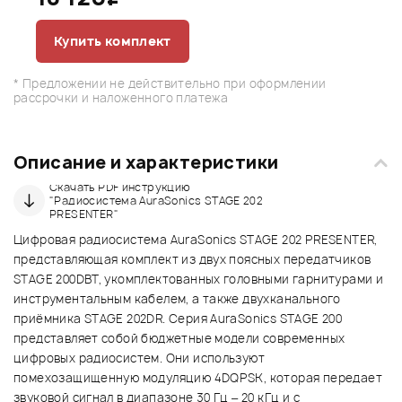
Купить комплект
* Предложении не действительно при оформлении
рассрочки и наложенного платежа
Описание и характеристики
Скачать PDF инструкцию
"Радиосистема AuraSonics STAGE 202
PRESENTER"
Цифровая радиосистема AuraSonics STAGE 202 PRESENTER,
представляющая комплект из двух поясных передатчиков
STAGE 200DBT, укомплектованных головными гарнитурами и
инструментальным кабелем, а также двухканального
приёмника STAGE 202DR. Серия AuraSonics STAGE 200
представляет собой бюджетные модели современных
цифровых радиосистем. Они используют
помехозащищенную модуляцию 4DQPSK, которая передает
звуковой сигнал в диапазоне 30 Гц – 20 кГц и с