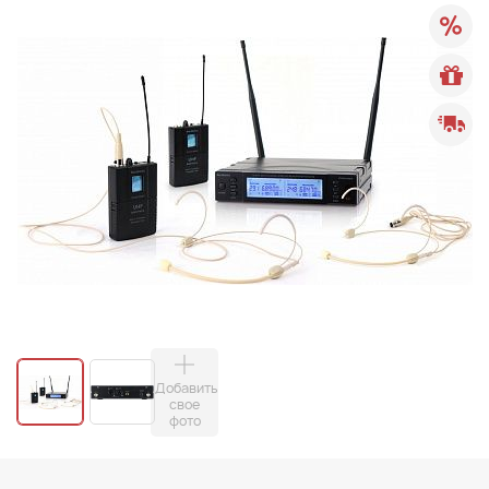
Добавить
свое
фото