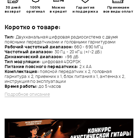
30 дней
100%
Можно
Гарантия
Принимаем
возврат
оригинал
в кредит
и поддержка
все виды оплат
Коротко о товаре:
Тип:
Двухканальная цифровая радиосистема с двумя
поясными передатчиками и головными гарнитурами
Рабочий частотный диапазон:
660 - 690 МГц
Частотный диапазон:
30 Гц - 20 кГц (+/-2 дБ)
Динамический диапазон:
>96 дБ
Тип модуляции:
цифровая 4DQPSK
Питание поясного передатчика:
2 x АА
Комплектация:
поясной передатчик x 2, головная
гарнитура х 2, приемник x 1, блок питания x 1, антенна х 2,
инструкция по эксплуатации
Время работы:
до 5 часов
Подробное описание