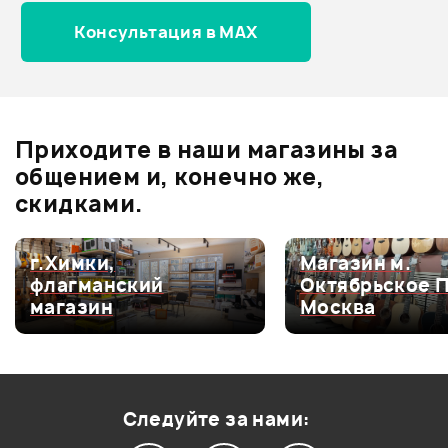
Консультация в MAX
Оценка
5
0
Оценка
4
0
Оценка
3
0
Оценка
2
0
Приходите в наши магазины за
Оценка
1
0
общением и, конечно же,
скидками.
г.Химки,
Магазин м.
Мой отзыв о товаре
флагманский
Октябрьское 
магазин
Москва
Ваша оценка:
Впечатления о товаре:
Следуйте за нами: