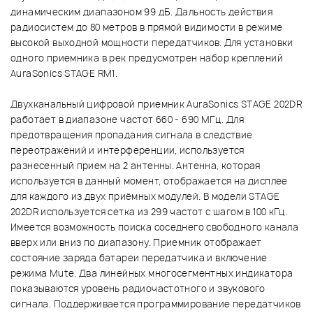
динамическим диапазоном 99 дБ. Дальность действия
радиосистем до 80 метров в прямой видимости в режиме
высокой выходной мощности передатчиков. Для установки
одного приемника в рек предусмотрен набор креплений
AuraSonics STAGE RM1.
Двухканальный цифровой приемник AuraSonics STAGE 202DR
работает в диапазоне частот 660 - 690 МГц. Для
предотвращения пропадания сигнала в следствие
переотражений и интерференции, используется
разнесенный прием на 2 антенны. Антенна, которая
используется в данный момент, отображается на дисплее
для каждого из двух приёмных модулей. В модели STAGE
202DR используется сетка из 299 частот с шагом в 100 кГц.
Имеется возможность поиска соседнего свободного канала
вверх или вниз по диапазону. Приемник отображает
состояние заряда батареи передатчика и включение
режима Mute. Два линейных многосегментных индикатора
показываются уровень радиочастотного и звукового
сигнала. Поддерживается программирование передатчиков